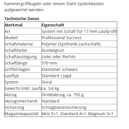
Kammergriffkugeln oder einem Stahl-Systemkasten
aufgewertet werden.
Technische Daten
Merkmal
Eigenschaft
Art
System mit Schaft für 17 mm Laufprofil
Modell
Professional Success
Schaftmaterial
Polymer (Synthetik-Lochschaft)
Schaftfarbe
Dunkelgrün
Schaftauslegung
Links oder Rechts
Schaftlänge
370 mm
Griffeinlagen
Elastomer schwarz
Lauftyp
Standard / Jagd
System
Dural
Gewicht (inkl. Lauf)
ca. 3,4 kg
Abzug
Direktabzug, ca. 750 g
Abzugsmechanik
Standard
Sicherung
Schlagbolzensicherung
Magazinkapazität
Mini 5+1, Standard 4+1, Magnum 3+1