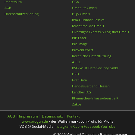
Impressum
GGA
AGB
GrantLift GmbH
Datenschutzerklärung
HQS GmbH
IWA OutdoorClassics
KVoptimal.de GmbH
OverNight Express & Logistics GmbH
PiP Laser
Pro Image
ProvenExpert
Rechtliche Unterstützung
A.T.U.
BSG-Wüst Data Security GmbH
DPD
First Data
Handelsverband Hessen
Landbell AG
Rheinischer-Inkassodienst e.K.
Zukos
AGB
|
Impressum
|
Datenschutz
|
Kontakt
www.progun.de
- der Waffenmarkt von Profis für Profis
VDB @ Social-Media
Instagram
X.com
Facebook
YouTube
© 2026 Verband Deutscher Büchsenmacher