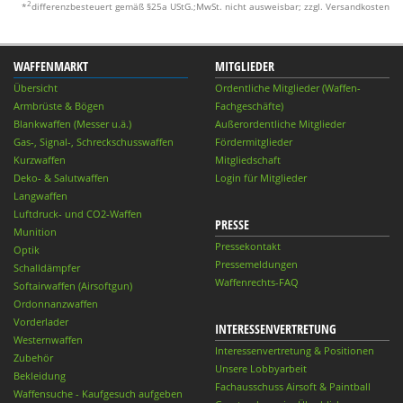
2
*
differenzbesteuert gemäß §25a UStG.;MwSt. nicht ausweisbar; zzgl. Versandkosten
WAFFENMARKT
MITGLIEDER
Übersicht
Ordentliche Mitglieder (Waffen-
Armbrüste & Bögen
Fachgeschäfte)
Blankwaffen (Messer u.ä.)
Außerordentliche Mitglieder
Gas-, Signal-, Schreckschusswaffen
Fördermitglieder
Kurzwaffen
Mitgliedschaft
Deko- & Salutwaffen
Login für Mitglieder
Langwaffen
Luftdruck- und CO2-Waffen
PRESSE
Munition
Pressekontakt
Optik
Pressemeldungen
Schalldämpfer
Waffenrechts-FAQ
Softairwaffen (Airsoftgun)
Ordonnanzwaffen
Vorderlader
INTERESSENVERTRETUNG
Westernwaffen
Interessenvertretung & Positionen
Zubehör
Unsere Lobbyarbeit
Bekleidung
Fachausschuss Airsoft & Paintball
Waffensuche - Kaufgesuch aufgeben