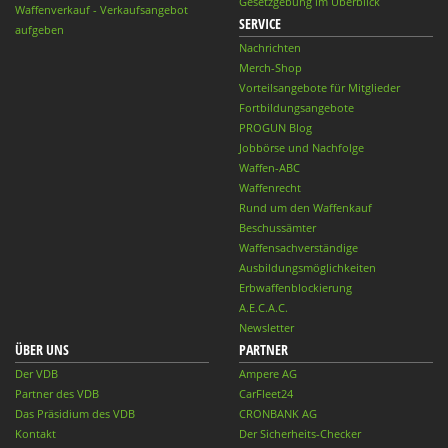
Gesetzgebung im Überblick
Waffenverkauf - Verkaufsangebot
SERVICE
aufgeben
Nachrichten
Merch-Shop
Vorteilsangebote für Mitglieder
Fortbildungsangebote
PROGUN Blog
Jobbörse und Nachfolge
Waffen-ABC
Waffenrecht
Rund um den Waffenkauf
Beschussämter
Waffensachverständige
Ausbildungsmöglichkeiten
Erbwaffenblockierung
A.E.C.A.C.
Newsletter
ÜBER UNS
PARTNER
Der VDB
Ampere AG
Partner des VDB
CarFleet24
Das Präsidium des VDB
CRONBANK AG
Kontakt
Der Sicherheits-Checker