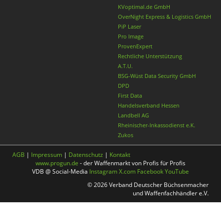
KVoptimal.de GmbH
OverNight Express & Logistics GmbH
PiP Laser
Pro Image
ProvenExpert
Rechtliche Unterstützung
A.T.U.
BSG-Wüst Data Security GmbH
DPD
First Data
Handelsverband Hessen
Landbell AG
Rheinischer-Inkassodienst e.K.
Zukos
AGB
|
Impressum
|
Datenschutz
|
Kontakt
www.progun.de
- der Waffenmarkt von Profis für Profis
VDB @ Social-Media
Instagram
X.com
Facebook
YouTube
© 2026 Verband Deutscher Büchsenmacher
und Waffenfachhändler e.V.