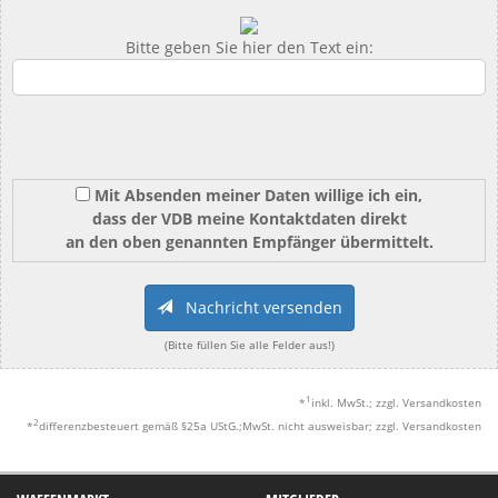
Bitte geben Sie hier den Text ein:
Mit Absenden meiner Daten willige ich ein,
dass der VDB meine Kontaktdaten direkt
an den oben genannten Empfänger übermittelt.
Nachricht versenden
(Bitte füllen Sie alle Felder aus!)
1
*
inkl. MwSt.; zzgl. Versandkosten
2
*
differenzbesteuert gemäß §25a UStG.;MwSt. nicht ausweisbar; zzgl. Versandkosten