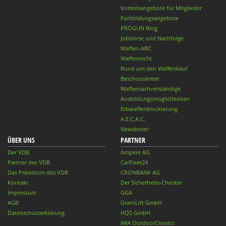
Vorteilsangebote für Mitglieder
Fortbildungsangebote
PROGUN Blog
Jobbörse und Nachfolge
Waffen-ABC
Waffenrecht
Rund um den Waffenkauf
Beschussämter
Waffensachverständige
Ausbildungsmöglichkeiten
Erbwaffenblockierung
A.E.C.A.C.
Newsletter
ÜBER UNS
PARTNER
Der VDB
Ampere AG
Partner des VDB
CarFleet24
Das Präsidium des VDB
CRONBANK AG
Kontakt
Der Sicherheits-Checker
Impressum
GGA
AGB
GrantLift GmbH
Datenschutzerklärung
HQS GmbH
IWA OutdoorClassics