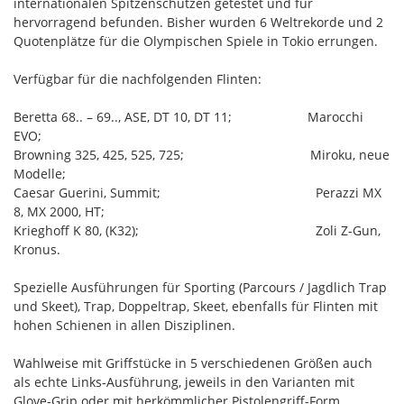
internationalen Spitzenschützen getestet und für
hervorragend befunden. Bisher wurden 6 Weltrekorde und 2
Quotenplätze für die Olympischen Spiele in Tokio errungen.
Verfügbar für die nachfolgenden Flinten:
Beretta 68.. – 69.., ASE, DT 10, DT 11; Marocchi
EVO;
Browning 325, 425, 525, 725; Miroku, neue
Modelle;
Caesar Guerini, Summit; Perazzi MX
8, MX 2000, HT;
Krieghoff K 80, (K32); Zoli Z-Gun,
Kronus.
Spezielle Ausführungen für Sporting (Parcours / Jagdlich Trap
und Skeet), Trap, Doppeltrap, Skeet, ebenfalls für Flinten mit
hohen Schienen in allen Disziplinen.
Wahlweise mit Griffstücke in 5 verschiedenen Größen auch
als echte Links-Ausführung, jeweils in den Varianten mit
Glove-Grip oder mit herkömmlicher Pistolengriff-Form.