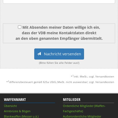
Mit Absenden meiner Daten willige ich ein,
dass der VDB meine Kontaktdaten direkt
an den oben genannten Empfänger übermittelt.
Nachricht versenden
(Bitte füllen Sie alle Felder aus!)
1
*
inkl. MwSt.; zzgl. Versandkosten
2
*
differenzbesteuert gemäß §25a UStG.;MwSt. nicht ausweisbar; zzgl. Versandkosten
WAFFENMARKT
MITGLIEDER
Übersicht
Ordentliche Mitglieder (Waffen-
Armbrüste & Bögen
Fachgeschäfte)
Blankwaffen (Messer u.ä.)
Außerordentliche Mitglieder