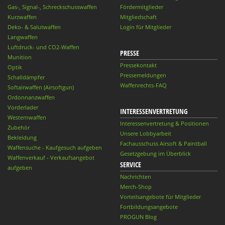
Gas-, Signal-, Schreckschusswaffen
Fördermitglieder
Kurzwaffen
Mitgliedschaft
Deko- & Salutwaffen
Login für Mitglieder
Langwaffen
Luftdruck- und CO2-Waffen
PRESSE
Munition
Pressekontakt
Optik
Pressemeldungen
Schalldämpfer
Waffenrechts-FAQ
Softairwaffen (Airsoftgun)
Ordonnanzwaffen
Vorderlader
INTERESSENVERTRETUNG
Westernwaffen
Interessenvertretung & Positionen
Zubehör
Unsere Lobbyarbeit
Bekleidung
Fachausschuss Airsoft & Paintball
Waffensuche - Kaufgesuch aufgeben
Gesetzgebung im Überblick
Waffenverkauf - Verkaufsangebot
SERVICE
aufgeben
Nachrichten
Merch-Shop
Vorteilsangebote für Mitglieder
Fortbildungsangebote
PROGUN Blog