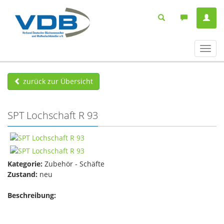
Navig
ein-/
zurück zur Übersicht
SPT Lochschaft R 93
Kategorie:
Zubehör - Schäfte
Zustand:
neu
Beschreibung: