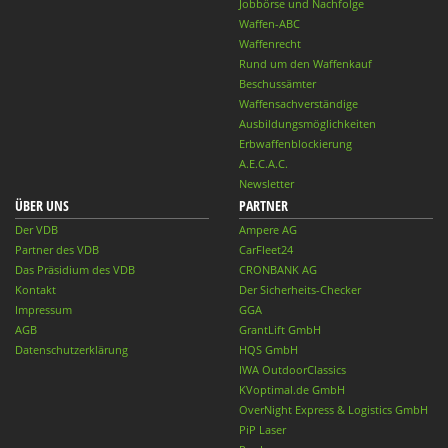
Jobbörse und Nachfolge
Waffen-ABC
Waffenrecht
Rund um den Waffenkauf
Beschussämter
Waffensachverständige
Ausbildungsmöglichkeiten
Erbwaffenblockierung
A.E.C.A.C.
Newsletter
ÜBER UNS
PARTNER
Der VDB
Ampere AG
Partner des VDB
CarFleet24
Das Präsidium des VDB
CRONBANK AG
Kontakt
Der Sicherheits-Checker
Impressum
GGA
AGB
GrantLift GmbH
Datenschutzerklärung
HQS GmbH
IWA OutdoorClassics
KVoptimal.de GmbH
OverNight Express & Logistics GmbH
PiP Laser