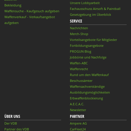
Unsere Lobbyarbeit
Bekleidung
Fachausschuss Airsoft & Paintball
Waffensuche - Kaufgesuch aufgeben
Gesetzgebung im Überblick
Waffenverkauf - Verkaufsangebot
SERVICE
aufgeben
Nachrichten
Merch-Shop
Vorteilsangebote für Mitglieder
Fortbildungsangebote
PROGUN Blog
Jobbörse und Nachfolge
Waffen-ABC
Waffenrecht
Rund um den Waffenkauf
Beschussämter
Waffensachverständige
Ausbildungsmöglichkeiten
Erbwaffenblockierung
A.E.C.A.C.
Newsletter
ÜBER UNS
PARTNER
Der VDB
Ampere AG
Partner des VDB
CarFleet24