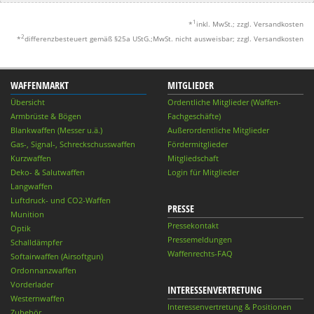
1
*
inkl. MwSt.; zzgl. Versandkosten
2
*
differenzbesteuert gemäß §25a UStG.;MwSt. nicht ausweisbar; zzgl. Versandkosten
WAFFENMARKT
MITGLIEDER
Übersicht
Ordentliche Mitglieder (Waffen-
Armbrüste & Bögen
Fachgeschäfte)
Blankwaffen (Messer u.ä.)
Außerordentliche Mitglieder
Gas-, Signal-, Schreckschusswaffen
Fördermitglieder
Kurzwaffen
Mitgliedschaft
Deko- & Salutwaffen
Login für Mitglieder
Langwaffen
Luftdruck- und CO2-Waffen
PRESSE
Munition
Pressekontakt
Optik
Pressemeldungen
Schalldämpfer
Waffenrechts-FAQ
Softairwaffen (Airsoftgun)
Ordonnanzwaffen
Vorderlader
INTERESSENVERTRETUNG
Westernwaffen
Interessenvertretung & Positionen
Zubehör