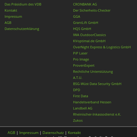
Das Präsidium des VDB
CRONBANK AG
Kontakt
Der Sicherheits-Checker
Impressum
GGA
AGB
GrantLift GmbH
Datenschutzerklärung
HQS GmbH
IWA OutdoorClassics
KVoptimal.de GmbH
OverNight Express & Logistics GmbH
PiP Laser
Pro Image
ProvenExpert
Rechtliche Unterstützung
A.T.U.
BSG-Wüst Data Security GmbH
DPD
First Data
Handelsverband Hessen
Landbell AG
Rheinischer-Inkassodienst e.K.
Zukos
AGB
|
Impressum
|
Datenschutz
|
Kontakt