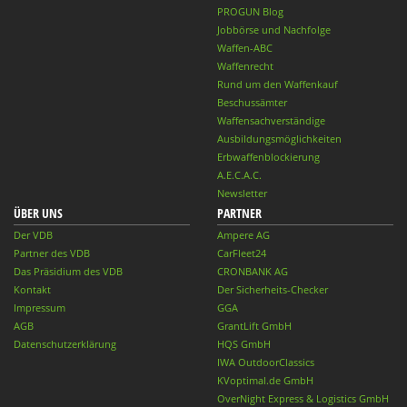
PROGUN Blog
Jobbörse und Nachfolge
Waffen-ABC
Waffenrecht
Rund um den Waffenkauf
Beschussämter
Waffensachverständige
Ausbildungsmöglichkeiten
Erbwaffenblockierung
A.E.C.A.C.
Newsletter
ÜBER UNS
PARTNER
Der VDB
Ampere AG
Partner des VDB
CarFleet24
Das Präsidium des VDB
CRONBANK AG
Kontakt
Der Sicherheits-Checker
Impressum
GGA
AGB
GrantLift GmbH
Datenschutzerklärung
HQS GmbH
IWA OutdoorClassics
KVoptimal.de GmbH
OverNight Express & Logistics GmbH