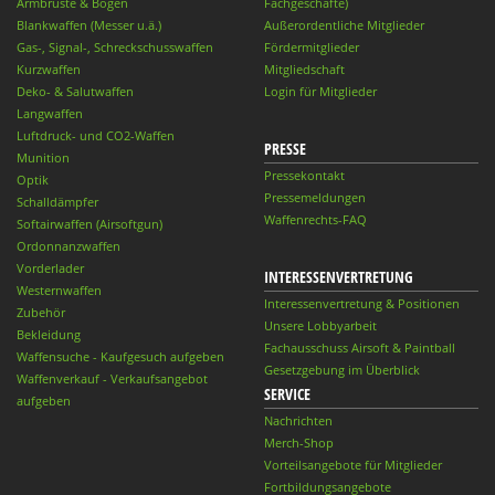
Armbrüste & Bögen
Fachgeschäfte)
Blankwaffen (Messer u.ä.)
Außerordentliche Mitglieder
Gas-, Signal-, Schreckschusswaffen
Fördermitglieder
Kurzwaffen
Mitgliedschaft
Deko- & Salutwaffen
Login für Mitglieder
Langwaffen
Luftdruck- und CO2-Waffen
PRESSE
Munition
Pressekontakt
Optik
Pressemeldungen
Schalldämpfer
Waffenrechts-FAQ
Softairwaffen (Airsoftgun)
Ordonnanzwaffen
Vorderlader
INTERESSENVERTRETUNG
Westernwaffen
Interessenvertretung & Positionen
Zubehör
Unsere Lobbyarbeit
Bekleidung
Fachausschuss Airsoft & Paintball
Waffensuche - Kaufgesuch aufgeben
Gesetzgebung im Überblick
Waffenverkauf - Verkaufsangebot
SERVICE
aufgeben
Nachrichten
Merch-Shop
Vorteilsangebote für Mitglieder
Fortbildungsangebote