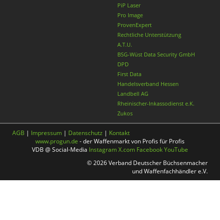
PiP Laser
Pro Image
ProvenExpert
Rechtliche Unterstützung
A.T.U.
BSG-Wüst Data Security GmbH
DPD
First Data
Handelsverband Hessen
Landbell AG
Rheinischer-Inkassodienst e.K.
Zukos
AGB
|
Impressum
|
Datenschutz
|
Kontakt
www.progun.de
- der Waffenmarkt von Profis für Profis
VDB @ Social-Media
Instagram
X.com
Facebook
YouTube
© 2026 Verband Deutscher Büchsenmacher
und Waffenfachhändler e.V.
Nach oben