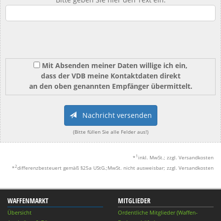
Mit Absenden meiner Daten willige ich ein,
dass der VDB meine Kontaktdaten direkt
an den oben genannten Empfänger übermittelt.
Nachricht versenden
(Bitte füllen Sie alle Felder aus!)
1
*
inkl. MwSt.; zzgl. Versandkosten
2
*
differenzbesteuert gemäß §25a UStG.;MwSt. nicht ausweisbar; zzgl. Versandkosten
WAFFENMARKT
MITGLIEDER
Übersicht
Ordentliche Mitglieder (Waffen-