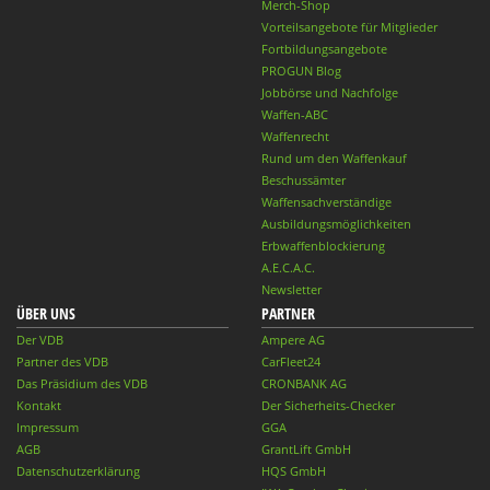
Merch-Shop
Vorteilsangebote für Mitglieder
Fortbildungsangebote
PROGUN Blog
Jobbörse und Nachfolge
Waffen-ABC
Waffenrecht
Rund um den Waffenkauf
Beschussämter
Waffensachverständige
Ausbildungsmöglichkeiten
Erbwaffenblockierung
A.E.C.A.C.
Newsletter
ÜBER UNS
PARTNER
Der VDB
Ampere AG
Partner des VDB
CarFleet24
Das Präsidium des VDB
CRONBANK AG
Kontakt
Der Sicherheits-Checker
Impressum
GGA
AGB
GrantLift GmbH
Datenschutzerklärung
HQS GmbH