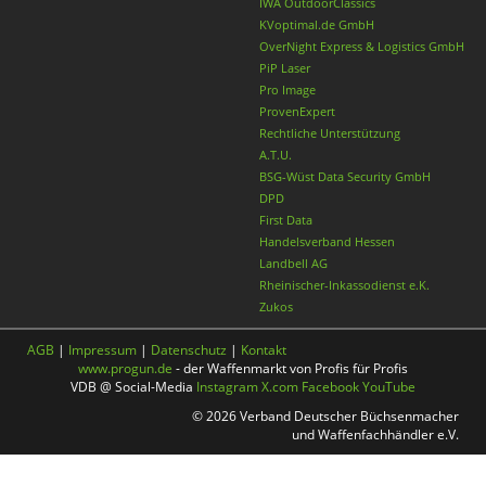
IWA OutdoorClassics
KVoptimal.de GmbH
OverNight Express & Logistics GmbH
PiP Laser
Pro Image
ProvenExpert
Rechtliche Unterstützung
A.T.U.
BSG-Wüst Data Security GmbH
DPD
First Data
Handelsverband Hessen
Landbell AG
Rheinischer-Inkassodienst e.K.
Zukos
AGB
|
Impressum
|
Datenschutz
|
Kontakt
www.progun.de
- der Waffenmarkt von Profis für Profis
VDB @ Social-Media
Instagram
X.com
Facebook
YouTube
© 2026 Verband Deutscher Büchsenmacher
und Waffenfachhändler e.V.