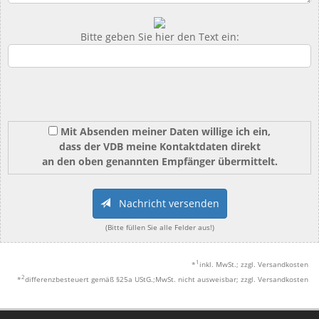
Bitte geben Sie hier den Text ein:
Mit Absenden meiner Daten willige ich ein,
dass der VDB meine Kontaktdaten direkt
an den oben genannten Empfänger übermittelt.
Nachricht versenden
(Bitte füllen Sie alle Felder aus!)
1
*
inkl. MwSt.; zzgl. Versandkosten
2
*
differenzbesteuert gemäß §25a UStG.;MwSt. nicht ausweisbar; zzgl. Versandkosten