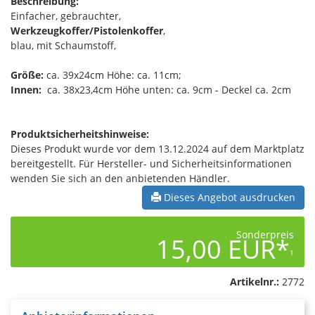
Beschreibung:
Einfacher, gebrauchter,
Werkzeugkoffer/Pistolenkoffer
,
blau, mit Schaumstoff,
Größe:
ca. 39x24cm Höhe: ca. 11cm;
Innen:
ca. 38x23,4cm Höhe unten: ca. 9cm - Deckel ca. 2cm
Produktsicherheitshinweise:
Dieses Produkt wurde vor dem 13.12.2024 auf dem Marktplatz
bereitgestellt. Für Hersteller- und Sicherheitsinformationen
wenden Sie sich an den anbietenden Händler.
Dieses Angebot ausdrucken
Sonderpreis
15,00 EUR*
1
Artikelnr.:
2772