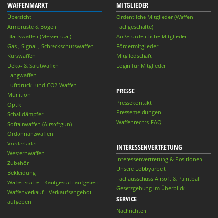
WAFFENMARKT
MITGLIEDER
Übersicht
Ordentliche Mitglieder (Waffen-
Armbrüste & Bögen
Fachgeschäfte)
Blankwaffen (Messer u.ä.)
Außerordentliche Mitglieder
Gas-, Signal-, Schreckschusswaffen
Fördermitglieder
Kurzwaffen
Mitgliedschaft
Deko- & Salutwaffen
Login für Mitglieder
Langwaffen
Luftdruck- und CO2-Waffen
PRESSE
Munition
Pressekontakt
Optik
Pressemeldungen
Schalldämpfer
Waffenrechts-FAQ
Softairwaffen (Airsoftgun)
Ordonnanzwaffen
Vorderlader
INTERESSENVERTRETUNG
Westernwaffen
Interessenvertretung & Positionen
Zubehör
Unsere Lobbyarbeit
Bekleidung
Fachausschuss Airsoft & Paintball
Waffensuche - Kaufgesuch aufgeben
Gesetzgebung im Überblick
Waffenverkauf - Verkaufsangebot
SERVICE
aufgeben
Nachrichten