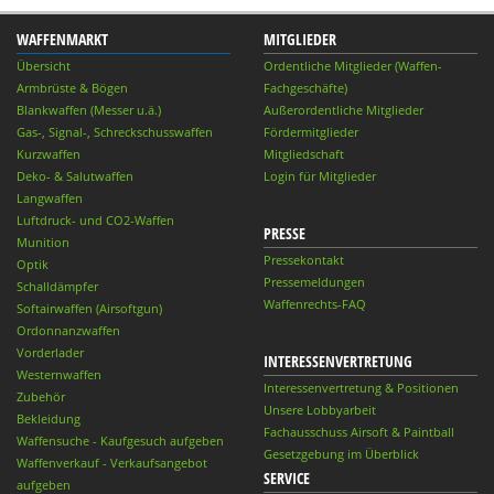
WAFFENMARKT
MITGLIEDER
Übersicht
Ordentliche Mitglieder (Waffen-
Armbrüste & Bögen
Fachgeschäfte)
Blankwaffen (Messer u.ä.)
Außerordentliche Mitglieder
Gas-, Signal-, Schreckschusswaffen
Fördermitglieder
Kurzwaffen
Mitgliedschaft
Deko- & Salutwaffen
Login für Mitglieder
Langwaffen
Luftdruck- und CO2-Waffen
PRESSE
Munition
Pressekontakt
Optik
Pressemeldungen
Schalldämpfer
Waffenrechts-FAQ
Softairwaffen (Airsoftgun)
Ordonnanzwaffen
Vorderlader
INTERESSENVERTRETUNG
Westernwaffen
Interessenvertretung & Positionen
Zubehör
Unsere Lobbyarbeit
Bekleidung
Fachausschuss Airsoft & Paintball
Waffensuche - Kaufgesuch aufgeben
Gesetzgebung im Überblick
Waffenverkauf - Verkaufsangebot
SERVICE
aufgeben