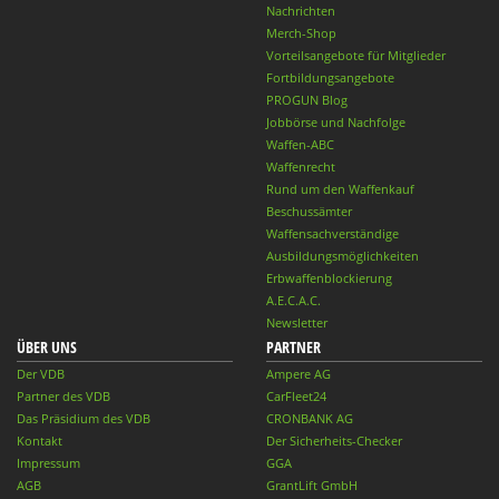
Nachrichten
Merch-Shop
Vorteilsangebote für Mitglieder
Fortbildungsangebote
PROGUN Blog
Jobbörse und Nachfolge
Waffen-ABC
Waffenrecht
Rund um den Waffenkauf
Beschussämter
Waffensachverständige
Ausbildungsmöglichkeiten
Erbwaffenblockierung
A.E.C.A.C.
Newsletter
ÜBER UNS
PARTNER
Der VDB
Ampere AG
Partner des VDB
CarFleet24
Das Präsidium des VDB
CRONBANK AG
Kontakt
Der Sicherheits-Checker
Impressum
GGA
AGB
GrantLift GmbH