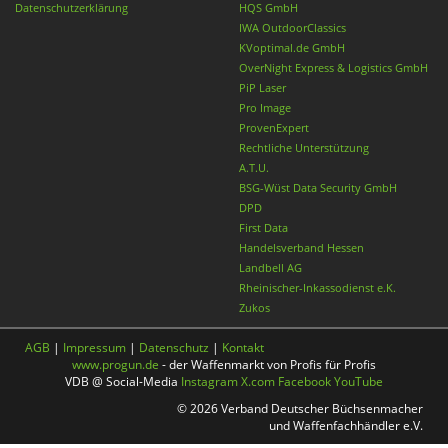
Datenschutzerklärung
HQS GmbH
IWA OutdoorClassics
KVoptimal.de GmbH
OverNight Express & Logistics GmbH
PiP Laser
Pro Image
ProvenExpert
Rechtliche Unterstützung
A.T.U.
BSG-Wüst Data Security GmbH
DPD
First Data
Handelsverband Hessen
Landbell AG
Rheinischer-Inkassodienst e.K.
Zukos
AGB
|
Impressum
|
Datenschutz
|
Kontakt
www.progun.de
- der Waffenmarkt von Profis für Profis
VDB @ Social-Media
Instagram
X.com
Facebook
YouTube
© 2026 Verband Deutscher Büchsenmacher
und Waffenfachhändler e.V.