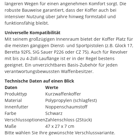
längeren Wegen für einen angenehmen Komfort sorgt. Die
robuste Bauweise garantiert, dass der Koffer auch bei
intensiver Nutzung über Jahre hinweg formstabil und
funktionsfähig bleibt.
Universelle Kompatibilität
Mit seinem großzügigen Innenraum bietet der Koffer Platz für
die meisten gängigen Dienst- und Sportpistolen (z.B. Glock 17,
Beretta 92FS, SIG Sauer P226 oder CZ 75). Auch für Revolver
mit bis zu 4-Zoll-Lauflänge ist er in der Regel bestens
geeignet. Ein unverzichtbares Basis-Zubehör für jeden
verantwortungsbewussten Waffenbesitzer.
Technische Daten auf einen Blick
Daten
Werte
Produkttyp
Kurzwaffenkoffer
Material
Polypropylen (schlagfest)
Innenfutter
Noppenschaumstoff
Farbe
Schwarz
Verschlussoptionen
Zahlenschloss (2Stück)
Maße
47 x 27 x 7 cm
Bitte wählen Sie Ihre gewünschte Verschlussvariante.