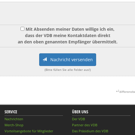
Mit Absenden meiner Daten willige ich ein,
dass der VDB meine Kontaktdaten direkt
an den oben genannten Empfänger übermittelt.
Nachricht versenden
(Bitte füllen Sie alle Felder aus!)
2
*
differenzb
SERVICE
ÜBER UNS
Nachrichten
Der VDB
Merch-Shop
Partner des VDB
Vorteilsangebote für Mitglieder
Das Präsidium des VDB