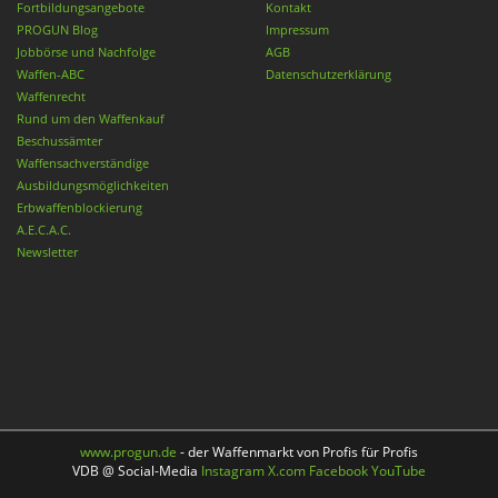
Fortbildungsangebote
Kontakt
PROGUN Blog
Impressum
Jobbörse und Nachfolge
AGB
Waffen-ABC
Datenschutzerklärung
Waffenrecht
Rund um den Waffenkauf
Beschussämter
Waffensachverständige
Ausbildungsmöglichkeiten
Erbwaffenblockierung
A.E.C.A.C.
Newsletter
www.progun.de
- der Waffenmarkt von Profis für Profis
VDB @ Social-Media
Instagram
X.com
Facebook
YouTube