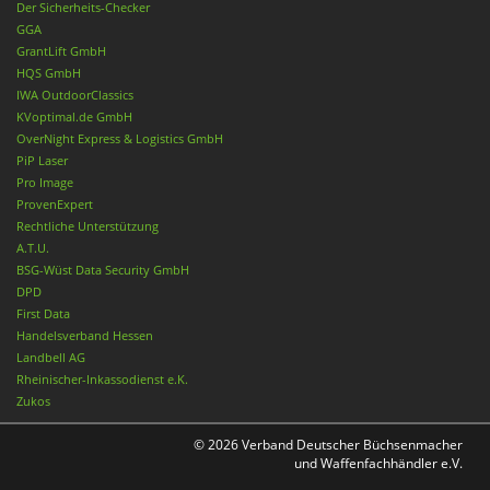
Der Sicherheits-Checker
GGA
GrantLift GmbH
HQS GmbH
IWA OutdoorClassics
KVoptimal.de GmbH
OverNight Express & Logistics GmbH
PiP Laser
Pro Image
ProvenExpert
Rechtliche Unterstützung
A.T.U.
BSG-Wüst Data Security GmbH
DPD
First Data
Handelsverband Hessen
Landbell AG
Rheinischer-Inkassodienst e.K.
Zukos
© 2026 Verband Deutscher Büchsenmacher
und Waffenfachhändler e.V.