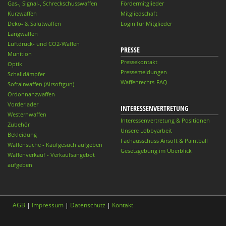
Gas-, Signal-, Schreckschusswaffen
Fördermitglieder
Kurzwaffen
Mitgliedschaft
Deko- & Salutwaffen
Login für Mitglieder
Langwaffen
Luftdruck- und CO2-Waffen
PRESSE
Munition
Pressekontakt
Optik
Pressemeldungen
Schalldämpfer
Waffenrechts-FAQ
Softairwaffen (Airsoftgun)
Ordonnanzwaffen
Vorderlader
INTERESSENVERTRETUNG
Westernwaffen
Interessenvertretung & Positionen
Zubehör
Unsere Lobbyarbeit
Bekleidung
Fachausschuss Airsoft & Paintball
Waffensuche - Kaufgesuch aufgeben
Gesetzgebung im Überblick
Waffenverkauf - Verkaufsangebot
aufgeben
AGB
|
Impressum
|
Datenschutz
|
Kontakt