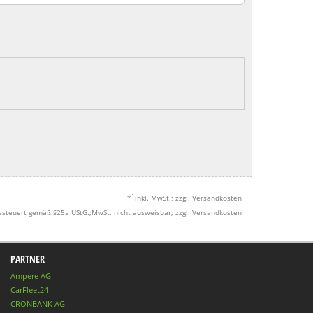
1
*
inkl. MwSt.; zzgl. Versandkosten
esteuert gemäß §25a UStG.;MwSt. nicht ausweisbar; zzgl. Versandkosten
PARTNER
Ampere AG
CarFleet24
CRONBANK AG