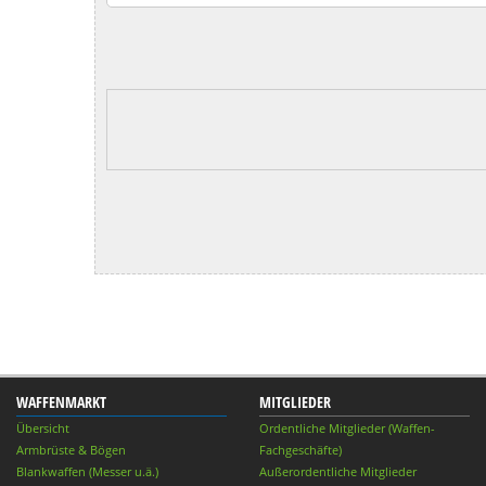
WAFFENMARKT
MITGLIEDER
Übersicht
Ordentliche Mitglieder (Waffen-
Armbrüste & Bögen
Fachgeschäfte)
Blankwaffen (Messer u.ä.)
Außerordentliche Mitglieder