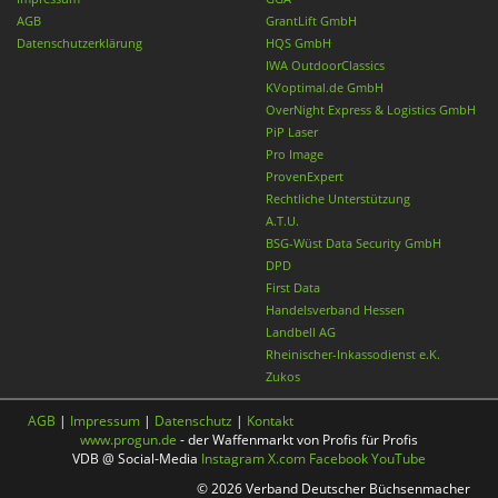
AGB
GrantLift GmbH
Datenschutzerklärung
HQS GmbH
IWA OutdoorClassics
KVoptimal.de GmbH
OverNight Express & Logistics GmbH
PiP Laser
Pro Image
ProvenExpert
Rechtliche Unterstützung
A.T.U.
BSG-Wüst Data Security GmbH
DPD
First Data
Handelsverband Hessen
Landbell AG
Rheinischer-Inkassodienst e.K.
Zukos
AGB
|
Impressum
|
Datenschutz
|
Kontakt
www.progun.de
- der Waffenmarkt von Profis für Profis
VDB @ Social-Media
Instagram
X.com
Facebook
YouTube
© 2026 Verband Deutscher Büchsenmacher