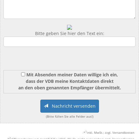
Bitte geben Sie hier den Text ein:
Mit Absenden meiner Daten willige ich ein,
dass der VDB meine Kontaktdaten direkt
an den oben genannten Empfänger übermittelt.
Nachricht versenden
(Bitte füllen Sie alle Felder aus!)
1
*
inkl. MwSt.; zzgl. Versandkosten
2
*
differenzbesteuert gemäß §25a UStG.;MwSt. nicht ausweisbar; zzgl. Versandkosten