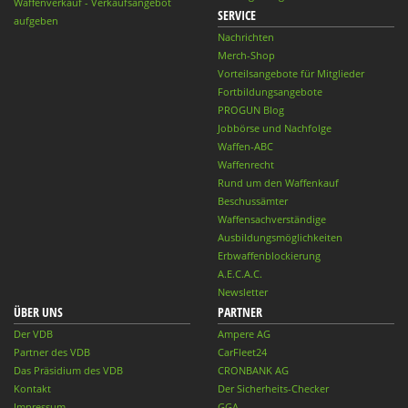
Waffenverkauf - Verkaufsangebot
SERVICE
aufgeben
Nachrichten
Merch-Shop
Vorteilsangebote für Mitglieder
Fortbildungsangebote
PROGUN Blog
Jobbörse und Nachfolge
Waffen-ABC
Waffenrecht
Rund um den Waffenkauf
Beschussämter
Waffensachverständige
Ausbildungsmöglichkeiten
Erbwaffenblockierung
A.E.C.A.C.
Newsletter
ÜBER UNS
PARTNER
Der VDB
Ampere AG
Partner des VDB
CarFleet24
Das Präsidium des VDB
CRONBANK AG
Kontakt
Der Sicherheits-Checker
Impressum
GGA