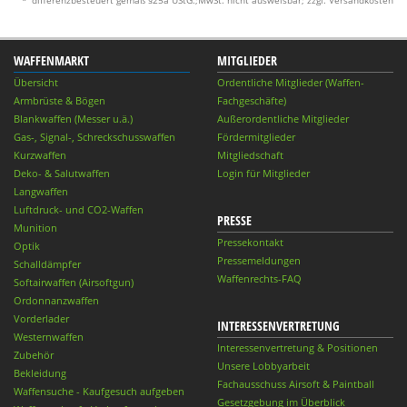
WAFFENMARKT
MITGLIEDER
Übersicht
Ordentliche Mitglieder (Waffen-
Armbrüste & Bögen
Fachgeschäfte)
Blankwaffen (Messer u.ä.)
Außerordentliche Mitglieder
Gas-, Signal-, Schreckschusswaffen
Fördermitglieder
Kurzwaffen
Mitgliedschaft
Deko- & Salutwaffen
Login für Mitglieder
Langwaffen
Luftdruck- und CO2-Waffen
PRESSE
Munition
Pressekontakt
Optik
Pressemeldungen
Schalldämpfer
Waffenrechts-FAQ
Softairwaffen (Airsoftgun)
Ordonnanzwaffen
Vorderlader
INTERESSENVERTRETUNG
Westernwaffen
Interessenvertretung & Positionen
Zubehör
Unsere Lobbyarbeit
Bekleidung
Fachausschuss Airsoft & Paintball
Waffensuche - Kaufgesuch aufgeben
Gesetzgebung im Überblick