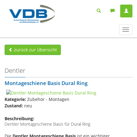
Navig
ein-/
zurück zur Übersicht
Dentler
Montageschiene Basis Dural Ring
Kategorie:
Zubehör - Montagen
Zustand:
neu
Beschreibung:
Dentler Montageschiene Basis für Dural Ring
Die
Dentler Montageschiene Basis
ist ein wichtiger