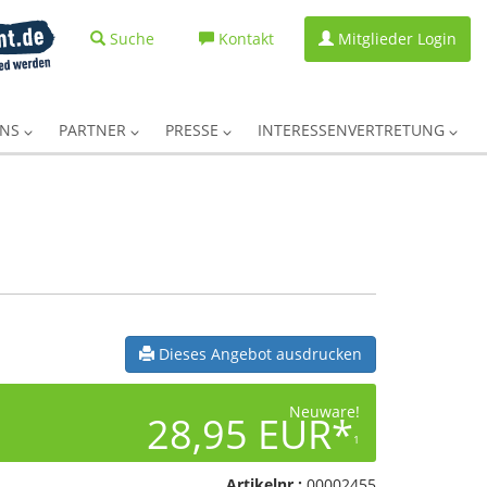
Suche
Kontakt
Mitglieder Login
UNS
PARTNER
PRESSE
INTERESSENVERTRETUNG
Dieses Angebot ausdrucken
Neuware!
28,95 EUR*
1
Artikelnr.:
00002455