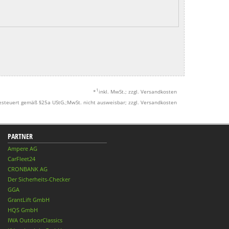
1
*
inkl. MwSt.; zzgl. Versandkosten
esteuert gemäß §25a UStG.;MwSt. nicht ausweisbar; zzgl. Versandkosten
PARTNER
Ampere AG
CarFleet24
CRONBANK AG
Der Sicherheits-Checker
GGA
GrantLift GmbH
HQS GmbH
IWA OutdoorClassics