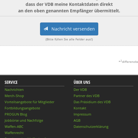
dass der VDB meine Kontaktdaten direkt
an den oben genannten Empfänger übermittelt.
Nachricht versenden
(Bitte füllen Sie alle Felder aus!)
2
*
differenzb
SERVICE
ÜBER UNS
Nachrichten
Der VDB
Merch-Shop
Partner des VDB
Vorteilsangebote für Mitglieder
Das Präsidium des VDB
Fortbildungsangebote
Kontakt
PROGUN Blog
Impressum
Jobbörse und Nachfolge
AGB
Waffen-ABC
Datenschutzerklärung
Waffenrecht