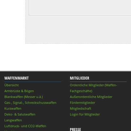
WAFFENMARKT
MITGLIEDER
Übersicht
Ordentliche Mitglieder (Waffen-
Armbrüste & Bögen
Fachgeschäfte)
Blankwaffen (Messer u.ä.)
Außerordentliche Mitglieder
Gas-, Signal-, Schreckschusswaffen
Fördermitglieder
Kurzwaffen
Mitgliedschaft
Deko- & Salutwaffen
Login für Mitglieder
Langwaffen
Luftdruck- und CO2-Waffen
PRESSE