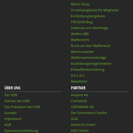
Merch-Shop
Vorteilsangebote für Mitglieder
Fortbildungsangebote
PROGUN Blog
Jobbörse und Nachfolge
Waffen-ABC
Waffenrecht
Rund um den Waffenkauf
Beschussämter
Waffensachverständige
Ausbildungsmöglichkeiten
Erbwaffenblockierung
A.E.C.A.C.
Newsletter
ÜBER UNS
PARTNER
Der VDB
Ampere AG
Partner des VDB
CarFleet24
Das Präsidium des VDB
CRONBANK AG
Kontakt
Der Sicherheits-Checker
Impressum
GGA
AGB
GrantLift GmbH
Datenschutzerklärung
HQS GmbH