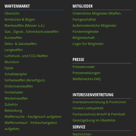
WAFFENMARKT
MITGLIEDER
Übersicht
Ordentliche Mitglieder (Waffen-
Armbrüste & Bögen
Fachgeschäfte)
Blankwaffen (Messer u.ä.)
Außerordentliche Mitglieder
Gas-, Signal-, Schreckschusswaffen
Fördermitglieder
Kurzwaffen
Mitgliedschaft
Deko- & Salutwaffen
Login für Mitglieder
Langwaffen
Luftdruck- und CO2-Waffen
PRESSE
Munition
Pressekontakt
Optik
Pressemeldungen
Schalldämpfer
Waffenrechts-FAQ
Softairwaffen (Airsoftgun)
Ordonnanzwaffen
Vorderlader
INTERESSENVERTRETUNG
Westernwaffen
Interessenvertretung & Positionen
Zubehör
Unsere Lobbyarbeit
Bekleidung
Fachausschuss Airsoft & Paintball
Waffensuche - Kaufgesuch aufgeben
Gesetzgebung im Überblick
Waffenverkauf - Verkaufsangebot
SERVICE
aufgeben
Nachrichten