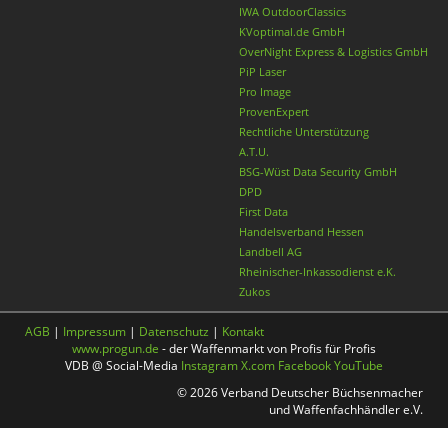
IWA OutdoorClassics
KVoptimal.de GmbH
OverNight Express & Logistics GmbH
PiP Laser
Pro Image
ProvenExpert
Rechtliche Unterstützung
A.T.U.
BSG-Wüst Data Security GmbH
DPD
First Data
Handelsverband Hessen
Landbell AG
Rheinischer-Inkassodienst e.K.
Zukos
AGB
|
Impressum
|
Datenschutz
|
Kontakt
www.progun.de
- der Waffenmarkt von Profis für Profis
VDB @ Social-Media
Instagram
X.com
Facebook
YouTube
© 2026 Verband Deutscher Büchsenmacher
und Waffenfachhändler e.V.