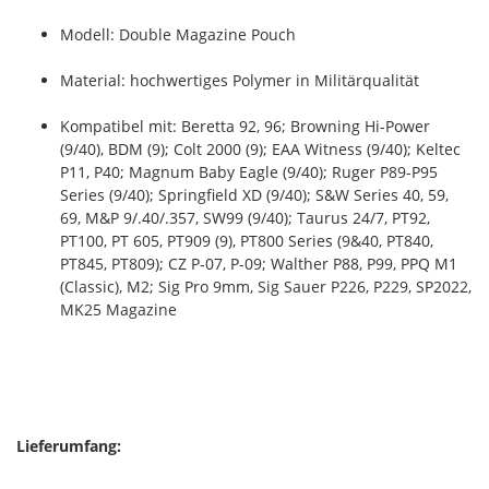
Modell: Double Magazine Pouch
Material: hochwertiges Polymer in Militärqualität
Kompatibel mit: Beretta 92, 96; Browning Hi-Power
(9/40), BDM (9); Colt 2000 (9); EAA Witness (9/40); Keltec
P11, P40; Magnum Baby Eagle (9/40); Ruger P89-P95
Series (9/40); Springfield XD (9/40); S&W Series 40, 59,
69, M&P 9/.40/.357, SW99 (9/40); Taurus 24/7, PT92,
PT100, PT 605, PT909 (9), PT800 Series (9&40, PT840,
PT845, PT809); CZ P-07, P-09; Walther P88, P99, PPQ M1
(Classic), M2; Sig Pro 9mm, Sig Sauer P226, P229, SP2022,
MK25 Magazine
Lieferumfang: