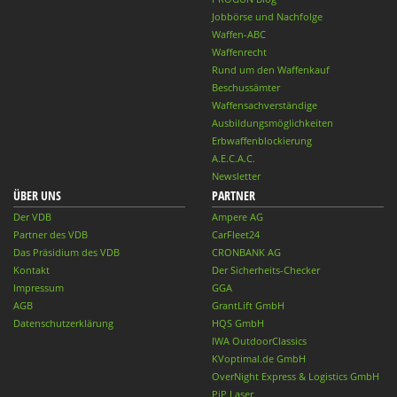
Jobbörse und Nachfolge
Waffen-ABC
Waffenrecht
Rund um den Waffenkauf
Beschussämter
Waffensachverständige
Ausbildungsmöglichkeiten
Erbwaffenblockierung
A.E.C.A.C.
Newsletter
ÜBER UNS
PARTNER
Der VDB
Ampere AG
Partner des VDB
CarFleet24
Das Präsidium des VDB
CRONBANK AG
Kontakt
Der Sicherheits-Checker
Impressum
GGA
AGB
GrantLift GmbH
Datenschutzerklärung
HQS GmbH
IWA OutdoorClassics
KVoptimal.de GmbH
OverNight Express & Logistics GmbH
PiP Laser