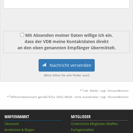
Mit Absenden meiner Daten willige ich ein,
dass der VDB meine Kontaktdaten direkt
an den oben genannten Empfänger übermittelt.
Nachricht versenden
(Bitte füllen Sie alle Felder aus!)
1
*
inkl. MwSt.; zzgl. Versandkosten
2
*
differenzbesteuert gemäß §25a UStG.;MwSt. nicht ausweisbar; zzgl. Versandkosten
WAFFENMARKT
MITGLIEDER
Übersicht
Ordentliche Mitglieder (Waffen-
Armbrüste & Bögen
Fachgeschäfte)