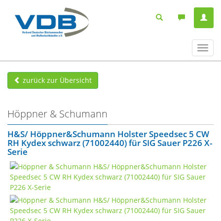
Navig
ein-/
zurück zur Übersicht
Höppner & Schumann
H&S/ Höppner&Schumann Holster Speedsec 5 CW
RH Kydex schwarz (71002440) für SIG Sauer P226 X-
Serie