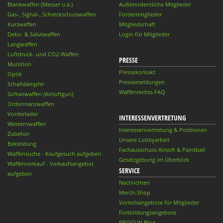
Blankwaffen (Messer u.ä.)
Außerordentliche Mitglieder
Gas-, Signal-, Schreckschusswaffen
Fördermitglieder
Kurzwaffen
Mitgliedschaft
Deko- & Salutwaffen
Login für Mitglieder
Langwaffen
Luftdruck- und CO2-Waffen
PRESSE
Munition
Pressekontakt
Optik
Pressemeldungen
Schalldämpfer
Waffenrechts-FAQ
Softairwaffen (Airsoftgun)
Ordonnanzwaffen
Vorderlader
INTERESSENVERTRETUNG
Westernwaffen
Interessenvertretung & Positionen
Zubehör
Unsere Lobbyarbeit
Bekleidung
Fachausschuss Airsoft & Paintball
Waffensuche - Kaufgesuch aufgeben
Gesetzgebung im Überblick
Waffenverkauf - Verkaufsangebot
SERVICE
aufgeben
Nachrichten
Merch-Shop
Vorteilsangebote für Mitglieder
Fortbildungsangebote
PROGUN Blog