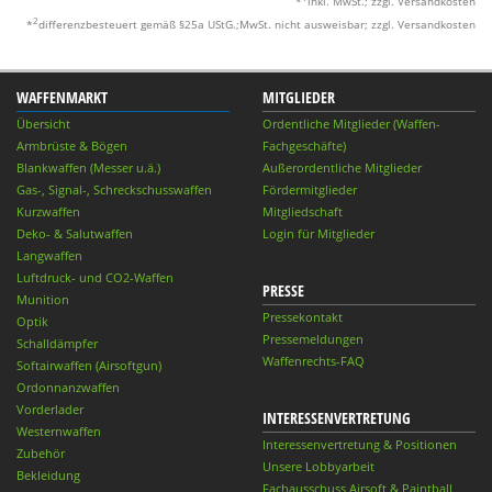
*
inkl. MwSt.; zzgl. Versandkosten
2
*
differenzbesteuert gemäß §25a UStG.;MwSt. nicht ausweisbar; zzgl. Versandkosten
WAFFENMARKT
MITGLIEDER
Übersicht
Ordentliche Mitglieder (Waffen-
Armbrüste & Bögen
Fachgeschäfte)
Blankwaffen (Messer u.ä.)
Außerordentliche Mitglieder
Gas-, Signal-, Schreckschusswaffen
Fördermitglieder
Kurzwaffen
Mitgliedschaft
Deko- & Salutwaffen
Login für Mitglieder
Langwaffen
Luftdruck- und CO2-Waffen
PRESSE
Munition
Pressekontakt
Optik
Pressemeldungen
Schalldämpfer
Waffenrechts-FAQ
Softairwaffen (Airsoftgun)
Ordonnanzwaffen
Vorderlader
INTERESSENVERTRETUNG
Westernwaffen
Interessenvertretung & Positionen
Zubehör
Unsere Lobbyarbeit
Bekleidung
Fachausschuss Airsoft & Paintball