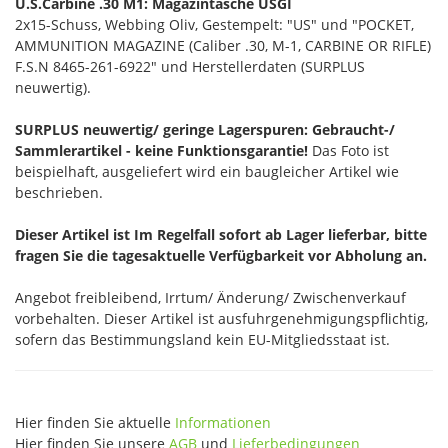
U.S.Carbine .30 M1: Magazintasche USGI
2x15-Schuss, Webbing Oliv, Gestempelt: "US" und "POCKET,
AMMUNITION MAGAZINE (Caliber .30, M-1, CARBINE OR RIFLE)
F.S.N 8465-261-6922" und Herstellerdaten (SURPLUS
neuwertig).
SURPLUS neuwertig/ geringe Lagerspuren: Gebraucht-/
Sammlerartikel - keine Funktionsgarantie!
Das Foto ist
beispielhaft, ausgeliefert wird ein baugleicher Artikel wie
beschrieben.
Dieser Artikel ist Im Regelfall sofort ab Lager lieferbar, bitte
fragen Sie die tagesaktuelle Verfügbarkeit vor Abholung an.
Angebot freibleibend, Irrtum/ Änderung/ Zwischenverkauf
vorbehalten. Dieser Artikel ist ausfuhrgenehmigungspflichtig,
sofern das Bestimmungsland kein EU-Mitgliedsstaat ist.
Hier finden Sie aktuelle
Informationen
Hier finden Sie unsere
AGB
und
Lieferbedingungen