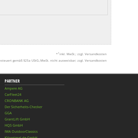
1
*
inkl. MwSt.; zzgl. Versandkosten
esteuert gemäß §25a UStG.;MwSt. nicht ausweisbar; zzgl. Versandkosten
PARTNER
Ampere AG
CarFleet24
CRONBANK AG
Der Sicherheits-Checker
GGA
GrantLift GmbH
HQS GmbH
IWA OutdoorClassics
KVoptimal.de GmbH