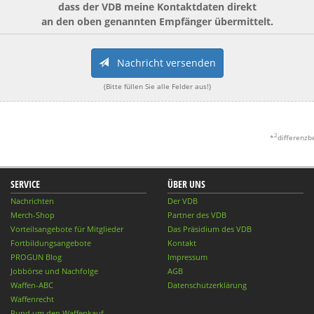
dass der VDB meine Kontaktdaten direkt
an den oben genannten Empfänger übermittelt.
Nachricht versenden
(Bitte füllen Sie alle Felder aus!)
2
*
differenzb
SERVICE
ÜBER UNS
Nachrichten
Der VDB
Merch-Shop
Partner des VDB
Vorteilsangebote für Mitglieder
Das Präsidium des VDB
Fortbildungsangebote
Kontakt
PROGUN Blog
Impressum
Jobbörse und Nachfolge
AGB
Waffen-ABC
Datenschutzerklärung
Waffenrecht
Rund um den Waffenkauf