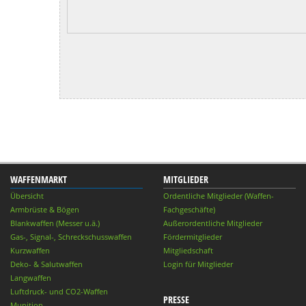
WAFFENMARKT
MITGLIEDER
Übersicht
Ordentliche Mitglieder (Waffen-
Armbrüste & Bögen
Fachgeschäfte)
Blankwaffen (Messer u.ä.)
Außerordentliche Mitglieder
Gas-, Signal-, Schreckschusswaffen
Fördermitglieder
Kurzwaffen
Mitgliedschaft
Deko- & Salutwaffen
Login für Mitglieder
Langwaffen
Luftdruck- und CO2-Waffen
PRESSE
Munition