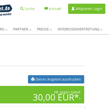
Suche
Kontakt
Mitglieder Login
UNS
PARTNER
PRESSE
INTERESSENVERTRETUNG
Dieses Angebot ausdrucken
VB, gegen Gebot
30,00 EUR*
2