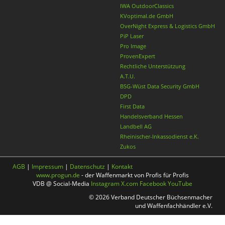
IWA OutdoorClassics
KVoptimal.de GmbH
OverNight Express & Logistics GmbH
PiP Laser
Pro Image
ProvenExpert
Rechtliche Unterstützung
A.T.U.
BSG-Wüst Data Security GmbH
DPD
First Data
Handelsverband Hessen
Landbell AG
Rheinischer-Inkassodienst e.K.
Zukos
AGB
|
Impressum
|
Datenschutz
|
Kontakt
www.progun.de
- der Waffenmarkt von Profis für Profis
VDB @ Social-Media
Instagram
X.com
Facebook
YouTube
© 2026 Verband Deutscher Büchsenmacher
und Waffenfachhändler e.V.