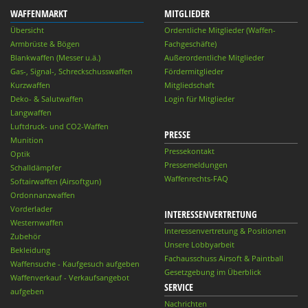
WAFFENMARKT
MITGLIEDER
Übersicht
Ordentliche Mitglieder (Waffen-
Armbrüste & Bögen
Fachgeschäfte)
Blankwaffen (Messer u.ä.)
Außerordentliche Mitglieder
Gas-, Signal-, Schreckschusswaffen
Fördermitglieder
Kurzwaffen
Mitgliedschaft
Deko- & Salutwaffen
Login für Mitglieder
Langwaffen
Luftdruck- und CO2-Waffen
PRESSE
Munition
Pressekontakt
Optik
Pressemeldungen
Schalldämpfer
Waffenrechts-FAQ
Softairwaffen (Airsoftgun)
Ordonnanzwaffen
Vorderlader
INTERESSENVERTRETUNG
Westernwaffen
Interessenvertretung & Positionen
Zubehör
Unsere Lobbyarbeit
Bekleidung
Fachausschuss Airsoft & Paintball
Waffensuche - Kaufgesuch aufgeben
Gesetzgebung im Überblick
Waffenverkauf - Verkaufsangebot
SERVICE
aufgeben
Nachrichten