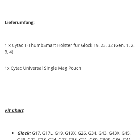
Lieferumfang:
1 x Cytac T-ThumbSmart Holster für Glock 19, 23, 32 (Gen. 1, 2,
3, 4)
1x Cytac Universal Single Mag Pouch
Fit Chart
Glock:
G17, G17L, G19, G19X, G26, G34, G43, G43X, G45,
G48, G22, G23, G24, G27, G35, G21, G30, G30S, G36, G41