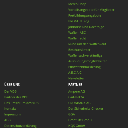
Merch-Shop
Vorteilsangebote für Mitglieder
Fortbildungsangebote
PROGUN Blog
Jobbörse und Nachfolge
Waffen-ABC
Waffenrecht
Rund um den Waffenkauf
Beschussämter
Waffensachverständige
Ausbildungsmöglichkeiten
Erbwaffenblockierung
A.E.C.A.C.
Newsletter
ÜBER UNS
PARTNER
Der VDB
Ampere AG
Partner des VDB
CarFleet24
Das Präsidium des VDB
CRONBANK AG
Kontakt
Der Sicherheits-Checker
Impressum
GGA
AGB
GrantLift GmbH
Datenschutzerklärung
HQS GmbH