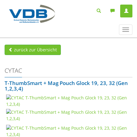
Navig
ein-/
zurück zur Übersicht
CYTAC
T-ThumbSmart + Mag Pouch Glock 19, 23, 32 (Gen
1,2,3,4)