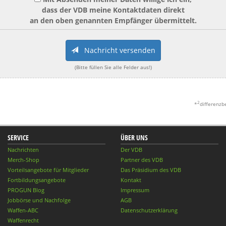
dass der VDB meine Kontaktdaten direkt
an den oben genannten Empfänger übermittelt.
Nachricht versenden
(Bitte füllen Sie alle Felder aus!)
2
*
differenzb
SERVICE
ÜBER UNS
Nachrichten
Der VDB
Merch-Shop
Partner des VDB
Vorteilsangebote für Mitglieder
Das Präsidium des VDB
Fortbildungsangebote
Kontakt
PROGUN Blog
Impressum
Jobbörse und Nachfolge
AGB
Waffen-ABC
Datenschutzerklärung
Waffenrecht