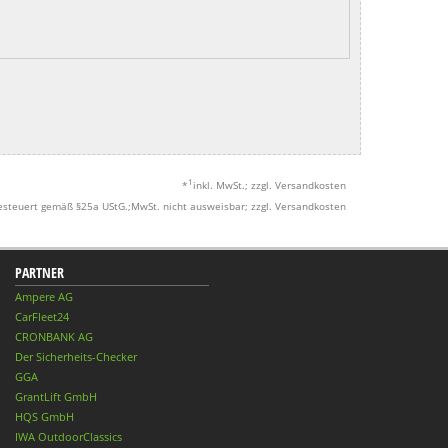
1
*
inkl. MwSt.; zzgl. Versandkosten
esteuert gemäß §25a UStG.;MwSt. nicht ausweisbar; zzgl. Versandkosten
PARTNER
Ampere AG
CarFleet24
CRONBANK AG
Der Sicherheits-Checker
GGA
GrantLift GmbH
HQS GmbH
IWA OutdoorClassics