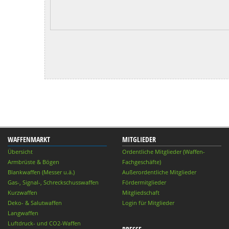
WAFFENMARKT
MITGLIEDER
Übersicht
Ordentliche Mitglieder (Waffen-
Armbrüste & Bögen
Fachgeschäfte)
Blankwaffen (Messer u.ä.)
Außerordentliche Mitglieder
Gas-, Signal-, Schreckschusswaffen
Fördermitglieder
Kurzwaffen
Mitgliedschaft
Deko- & Salutwaffen
Login für Mitglieder
Langwaffen
Luftdruck- und CO2-Waffen