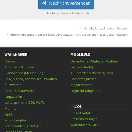
Nachricht versenden
(Bitte füllen Sie alle Felder aus!)
1
*
inkl. MwSt.; zzgl. Versandkosten
2
*
differenzbesteuert gemäß §25a UStG.;MwSt. nicht ausweisbar; zzgl. Versandkosten
WAFFENMARKT
MITGLIEDER
Übersicht
Ordentliche Mitglieder (Waffen-
Armbrüste & Bögen
Fachgeschäfte)
Blankwaffen (Messer u.ä.)
Außerordentliche Mitglieder
Gas-, Signal-, Schreckschusswaffen
Fördermitglieder
Kurzwaffen
Mitgliedschaft
Deko- & Salutwaffen
Login für Mitglieder
Langwaffen
Luftdruck- und CO2-Waffen
PRESSE
Munition
Pressekontakt
Optik
Pressemeldungen
Schalldämpfer
Waffenrechts-FAQ
Softairwaffen (Airsoftgun)
Ordonnanzwaffen