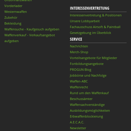
Vorderlader
INTERESSENVERTRETUNG
Westernwaffen
Interessenvertretung & Positionen
Zubehör
Unsere Lobbyarbeit
Bekleidung
Fachausschuss Airsoft & Paintball
Waffensuche - Kaufgesuch aufgeben
Gesetzgebung im Überblick
Waffenverkauf - Verkaufsangebot
SERVICE
aufgeben
Nachrichten
Merch-Shop
Vorteilsangebote für Mitglieder
Fortbildungsangebote
PROGUN Blog
Jobbörse und Nachfolge
Waffen-ABC
Waffenrecht
Rund um den Waffenkauf
Beschussämter
Waffensachverständige
Ausbildungsmöglichkeiten
Erbwaffenblockierung
A.E.C.A.C.
Newsletter