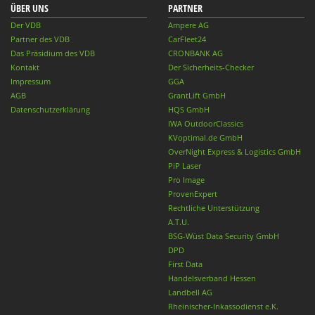
ÜBER UNS
PARTNER
Der VDB
Ampere AG
Partner des VDB
CarFleet24
Das Präsidium des VDB
CRONBANK AG
Kontakt
Der Sicherheits-Checker
Impressum
GGA
AGB
GrantLift GmbH
Datenschutzerklärung
HQS GmbH
IWA OutdoorClassics
KVoptimal.de GmbH
OverNight Express & Logistics GmbH
PiP Laser
Pro Image
ProvenExpert
Rechtliche Unterstützung
A.T.U.
BSG-Wüst Data Security GmbH
DPD
First Data
Handelsverband Hessen
Landbell AG
Rheinischer-Inkassodienst e.K.