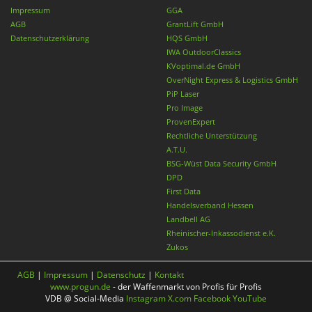
Impressum
GGA
AGB
GrantLift GmbH
Datenschutzerklärung
HQS GmbH
IWA OutdoorClassics
KVoptimal.de GmbH
OverNight Express & Logistics GmbH
PiP Laser
Pro Image
ProvenExpert
Rechtliche Unterstützung
A.T.U.
BSG-Wüst Data Security GmbH
DPD
First Data
Handelsverband Hessen
Landbell AG
Rheinischer-Inkassodienst e.K.
Zukos
AGB
|
Impressum
|
Datenschutz
|
Kontakt
www.progun.de
- der Waffenmarkt von Profis für Profis
VDB @ Social-Media
Instagram
X.com
Facebook
YouTube