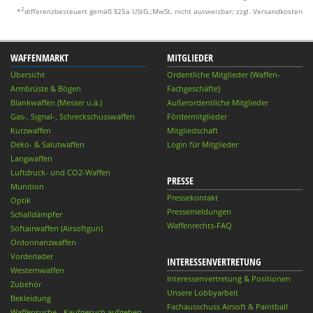
2
*
differenzbesteuert gemäß §25a UStG.;MwSt. nicht ausweisbar; zzgl. Versandkosten
WAFFENMARKT
MITGLIEDER
Übersicht
Ordentliche Mitglieder (Waffen-
Armbrüste & Bögen
Fachgeschäfte)
Blankwaffen (Messer u.ä.)
Außerordentliche Mitglieder
Gas-, Signal-, Schreckschusswaffen
Fördermitglieder
Kurzwaffen
Mitgliedschaft
Deko- & Salutwaffen
Login für Mitglieder
Langwaffen
Luftdruck- und CO2-Waffen
PRESSE
Munition
Pressekontakt
Optik
Pressemeldungen
Schalldämpfer
Waffenrechts-FAQ
Softairwaffen (Airsoftgun)
Ordonnanzwaffen
Vorderlader
INTERESSENVERTRETUNG
Westernwaffen
Interessenvertretung & Positionen
Zubehör
Unsere Lobbyarbeit
Bekleidung
Fachausschuss Airsoft & Paintball
Waffensuche - Kaufgesuch aufgeben