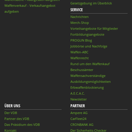
Gesetzgebung im Überblick
Waffenverkauf - Verkaufsangebot
SERVICE
aufgeben
Nachrichten
Merch-Shop
Vorteilsangebote für Mitglieder
Fortbildungsangebote
PROGUN Blog
Jobbörse und Nachfolge
Waffen-ABC
Waffenrecht
Rund um den Waffenkauf
Beschussämter
Waffensachverständige
Ausbildungsmöglichkeiten
Erbwaffenblockierung
A.E.C.A.C.
Newsletter
ÜBER UNS
PARTNER
Der VDB
Ampere AG
Partner des VDB
CarFleet24
Das Präsidium des VDB
CRONBANK AG
Kontakt
Der Sicherheits-Checker