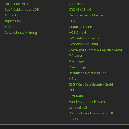
Partner des VDB
CarFleet24
Das Präsidium des VDB
CRONBANK AG
Kontakt
Der Sicherheits-Checker
Impressum
GGA
AGB
GrantLift GmbH
Datenschutzerklärung
HQS GmbH
IWA OutdoorClassics
KVoptimal.de GmbH
OverNight Express & Logistics GmbH
PiP Laser
Pro Image
ProvenExpert
Rechtliche Unterstützung
A.T.U.
BSG-Wüst Data Security GmbH
DPD
First Data
Handelsverband Hessen
Landbell AG
Rheinischer-Inkassodienst e.K.
Zukos