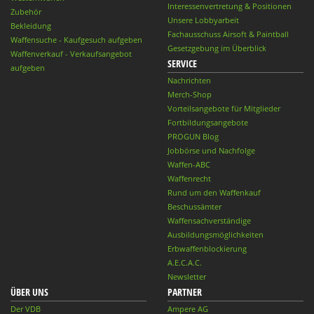
Interessenvertretung & Positionen
Zubehör
Unsere Lobbyarbeit
Bekleidung
Fachausschuss Airsoft & Paintball
Waffensuche - Kaufgesuch aufgeben
Gesetzgebung im Überblick
Waffenverkauf - Verkaufsangebot
SERVICE
aufgeben
Nachrichten
Merch-Shop
Vorteilsangebote für Mitglieder
Fortbildungsangebote
PROGUN Blog
Jobbörse und Nachfolge
Waffen-ABC
Waffenrecht
Rund um den Waffenkauf
Beschussämter
Waffensachverständige
Ausbildungsmöglichkeiten
Erbwaffenblockierung
A.E.C.A.C.
Newsletter
ÜBER UNS
PARTNER
Der VDB
Ampere AG