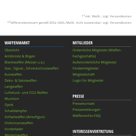
1
*
inkl. MwSt.; zzgl. Versandkosten
2
*
differenzbesteuert gemäß §25a UStG.;MwSt. nicht ausweisbar; zzgl. Versandkosten
WAFFENMARKT
MITGLIEDER
Übersicht
Ordentliche Mitglieder (Waffen-
Armbrüste & Bögen
Fachgeschäfte)
Blankwaffen (Messer u.ä.)
Außerordentliche Mitglieder
Gas-, Signal-, Schreckschusswaffen
Fördermitglieder
Kurzwaffen
Mitgliedschaft
Deko- & Salutwaffen
Login für Mitglieder
Langwaffen
Luftdruck- und CO2-Waffen
PRESSE
Munition
Pressekontakt
Optik
Pressemeldungen
Schalldämpfer
Waffenrechts-FAQ
Softairwaffen (Airsoftgun)
Ordonnanzwaffen
Vorderlader
INTERESSENVERTRETUNG
Westernwaffen