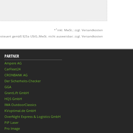
1
*
inkl. MwSt.; zzgl. Versandkosten
esteuert gemäß §25a UStG.;MwSt. nicht ausweisbar; zzgl. Versandkosten
PARTNER
Ampere AG
CarFleet24
CRONBANK AG
Der Sicherheits-Checker
GGA
GrantLift GmbH
HQS GmbH
IWA OutdoorClassics
KVoptimal.de GmbH
OverNight Express & Logistics GmbH
PiP Laser
Pro Image