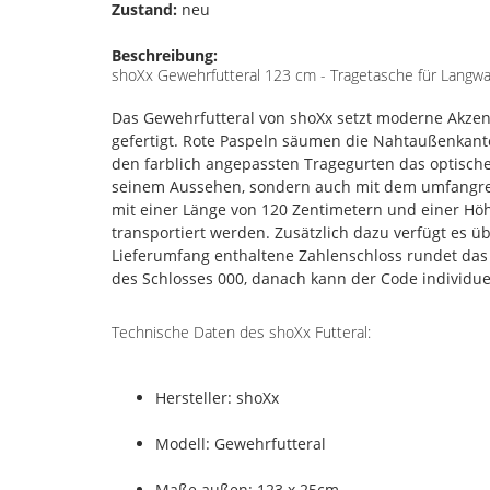
Zustand:
neu
Beschreibung:
shoXx Gewehrfutteral 123 cm - Tragetasche für Langwaf
Das Gewehrfutteral von shoXx setzt moderne Akzent
gefertigt. Rote Paspeln säumen die Nahtaußenkant
den farblich angepassten Tragegurten das optische
seinem Aussehen, sondern auch mit dem umfangreic
mit einer Länge von 120 Zentimetern und einer Hö
transportiert werden. Zusätzlich dazu verfügt es 
Lieferumfang enthaltene Zahlenschloss rundet das 
des Schlosses 000, danach kann der Code individuel
Technische Daten des shoXx Futteral:
Hersteller: shoXx
Modell: Gewehrfutteral
Maße außen: 123 x 25cm