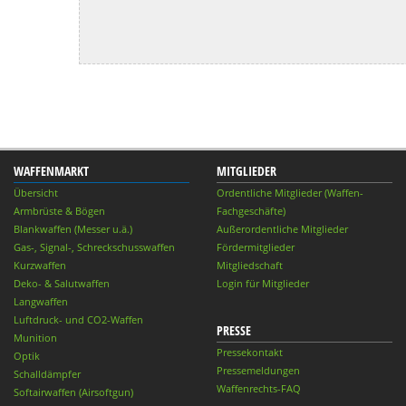
WAFFENMARKT
MITGLIEDER
Übersicht
Ordentliche Mitglieder (Waffen-
Armbrüste & Bögen
Fachgeschäfte)
Blankwaffen (Messer u.ä.)
Außerordentliche Mitglieder
Gas-, Signal-, Schreckschusswaffen
Fördermitglieder
Kurzwaffen
Mitgliedschaft
Deko- & Salutwaffen
Login für Mitglieder
Langwaffen
Luftdruck- und CO2-Waffen
PRESSE
Munition
Pressekontakt
Optik
Pressemeldungen
Schalldämpfer
Waffenrechts-FAQ
Softairwaffen (Airsoftgun)