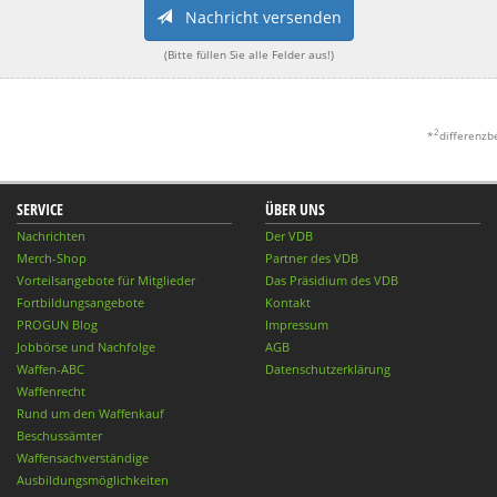
Nachricht versenden
(Bitte füllen Sie alle Felder aus!)
2
*
differenzb
SERVICE
ÜBER UNS
Nachrichten
Der VDB
Merch-Shop
Partner des VDB
Vorteilsangebote für Mitglieder
Das Präsidium des VDB
Fortbildungsangebote
Kontakt
PROGUN Blog
Impressum
Jobbörse und Nachfolge
AGB
Waffen-ABC
Datenschutzerklärung
Waffenrecht
Rund um den Waffenkauf
Beschussämter
Waffensachverständige
Ausbildungsmöglichkeiten