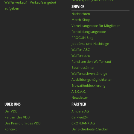
Waffenverkauf - Verkaufsangebot
SERVICE
aufgeben
Nachrichten
Merch-Shop
Vorteilsangebote für Mitglieder
Fortbildungsangebote
PROGUN Blog
Jobbörse und Nachfolge
Waffen-ABC
Waffenrecht
Rund um den Waffenkauf
Beschussämter
Waffensachverständige
Ausbildungsmöglichkeiten
Erbwaffenblockierung
A.E.C.A.C.
Newsletter
ÜBER UNS
PARTNER
Der VDB
Ampere AG
Partner des VDB
CarFleet24
Das Präsidium des VDB
CRONBANK AG
Kontakt
Der Sicherheits-Checker