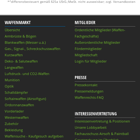
2
*
differenzbesteuert gemäß §25a UStG.;MwSt. nicht ausweisbar; zzgl. Versandkosten
WAFFENMARKT
MITGLIEDER
Übersicht
Ordentliche Mitglieder (Waffen-
Armbrüste & Bögen
Fachgeschäfte)
Blankwaffen (Messer u.ä.)
Außerordentliche Mitglieder
Gas-, Signal-, Schreckschusswaffen
Fördermitglieder
Kurzwaffen
Mitgliedschaft
Deko- & Salutwaffen
Login für Mitglieder
Langwaffen
Luftdruck- und CO2-Waffen
PRESSE
Munition
Pressekontakt
Optik
Pressemeldungen
Schalldämpfer
Waffenrechts-FAQ
Softairwaffen (Airsoftgun)
Ordonnanzwaffen
Vorderlader
INTERESSENVERTRETUNG
Westernwaffen
Interessenvertretung & Positionen
Zubehör
Unsere Lobbyarbeit
Bekleidung
Fachausschuss Airsoft & Paintball
Waffensuche - Kaufgesuch aufgeben
Gesetzgebung im Überblick