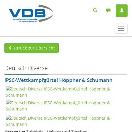
Navig
ein-/
zurück zur Übersicht
Deutsch Diverse
IPSC-Wettkampfgürtel Höppner & Schumann
Kategorie:
Zubehör - Holster und Taschen