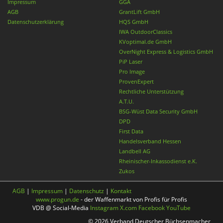
Impressum
GGA
AGB
GrantLift GmbH
Datenschutzerklärung
HQS GmbH
IWA OutdoorClassics
KVoptimal.de GmbH
OverNight Express & Logistics GmbH
PiP Laser
Pro Image
ProvenExpert
Rechtliche Unterstützung
A.T.U.
BSG-Wüst Data Security GmbH
DPD
First Data
Handelsverband Hessen
Landbell AG
Rheinischer-Inkassodienst e.K.
Zukos
AGB
|
Impressum
|
Datenschutz
|
Kontakt
www.progun.de
- der Waffenmarkt von Profis für Profis
VDB @ Social-Media
Instagram
X.com
Facebook
YouTube
© 2026 Verband Deutscher Büchsenmacher