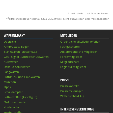
1
*
inkl. MwSt.; zzgl. Versandkosten
2
*
differenzbesteuert gemäß §25a UStG.;MwSt. nicht ausweisbar; zzgl. Versandkosten
WAFFENMARKT
MITGLIEDER
Übersicht
Ordentliche Mitglieder (Waffen-
Armbrüste & Bögen
Fachgeschäfte)
Blankwaffen (Messer u.ä.)
Außerordentliche Mitglieder
Gas-, Signal-, Schreckschusswaffen
Fördermitglieder
Kurzwaffen
Mitgliedschaft
Deko- & Salutwaffen
Login für Mitglieder
Langwaffen
Luftdruck- und CO2-Waffen
PRESSE
Munition
Pressekontakt
Optik
Pressemeldungen
Schalldämpfer
Waffenrechts-FAQ
Softairwaffen (Airsoftgun)
Ordonnanzwaffen
Vorderlader
INTERESSENVERTRETUNG
Westernwaffen