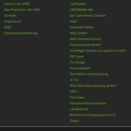
Partner des VDB
CarFleet24
Das Präsidium des VDB
CRONBANK AG
Kontakt
Der Sicherheits-Checker
Impressum
GGA
AGB
GrantLift GmbH
Datenschutzerklärung
HQS GmbH
IWA OutdoorClassics
KVoptimal.de GmbH
OverNight Express & Logistics GmbH
PiP Laser
Pro Image
ProvenExpert
Rechtliche Unterstützung
A.T.U.
BSG-Wüst Data Security GmbH
DPD
First Data
Handelsverband Hessen
Landbell AG
Rheinischer-Inkassodienst e.K.
Zukos