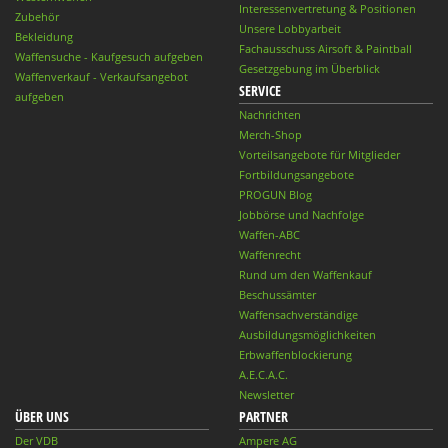
Interessenvertretung & Positionen
Zubehör
Unsere Lobbyarbeit
Bekleidung
Fachausschuss Airsoft & Paintball
Waffensuche - Kaufgesuch aufgeben
Gesetzgebung im Überblick
Waffenverkauf - Verkaufsangebot
SERVICE
aufgeben
Nachrichten
Merch-Shop
Vorteilsangebote für Mitglieder
Fortbildungsangebote
PROGUN Blog
Jobbörse und Nachfolge
Waffen-ABC
Waffenrecht
Rund um den Waffenkauf
Beschussämter
Waffensachverständige
Ausbildungsmöglichkeiten
Erbwaffenblockierung
A.E.C.A.C.
Newsletter
ÜBER UNS
PARTNER
Der VDB
Ampere AG