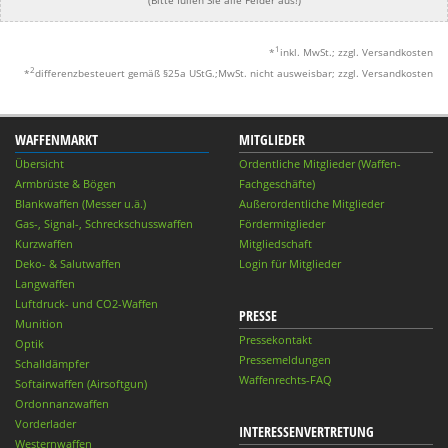
(Bitte füllen Sie alle Felder aus!)
1
*
inkl. MwSt.; zzgl. Versandkosten
2
*
differenzbesteuert gemäß §25a UStG.;MwSt. nicht ausweisbar; zzgl. Versandkosten
WAFFENMARKT
MITGLIEDER
Übersicht
Ordentliche Mitglieder (Waffen-
Armbrüste & Bögen
Fachgeschäfte)
Blankwaffen (Messer u.ä.)
Außerordentliche Mitglieder
Gas-, Signal-, Schreckschusswaffen
Fördermitglieder
Kurzwaffen
Mitgliedschaft
Deko- & Salutwaffen
Login für Mitglieder
Langwaffen
Luftdruck- und CO2-Waffen
PRESSE
Munition
Pressekontakt
Optik
Pressemeldungen
Schalldämpfer
Waffenrechts-FAQ
Softairwaffen (Airsoftgun)
Ordonnanzwaffen
Vorderlader
INTERESSENVERTRETUNG
Westernwaffen