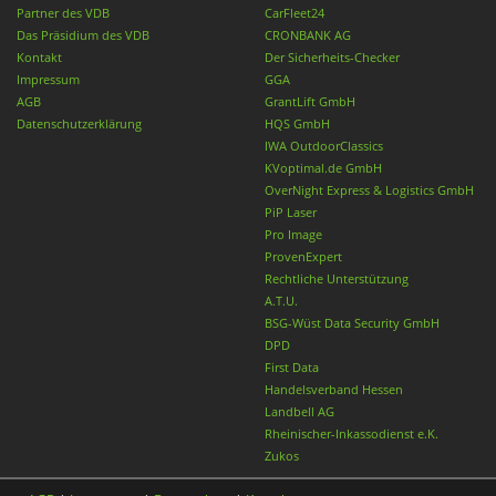
Partner des VDB
CarFleet24
Das Präsidium des VDB
CRONBANK AG
Kontakt
Der Sicherheits-Checker
Impressum
GGA
AGB
GrantLift GmbH
Datenschutzerklärung
HQS GmbH
IWA OutdoorClassics
KVoptimal.de GmbH
OverNight Express & Logistics GmbH
PiP Laser
Pro Image
ProvenExpert
Rechtliche Unterstützung
A.T.U.
BSG-Wüst Data Security GmbH
DPD
First Data
Handelsverband Hessen
Landbell AG
Rheinischer-Inkassodienst e.K.
Zukos