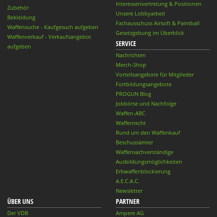
Interessenvertretung & Positionen
Zubehör
Unsere Lobbyarbeit
Bekleidung
Fachausschuss Airsoft & Paintball
Waffensuche - Kaufgesuch aufgeben
Gesetzgebung im Überblick
Waffenverkauf - Verkaufsangebot
SERVICE
aufgeben
Nachrichten
Merch-Shop
Vorteilsangebote für Mitglieder
Fortbildungsangebote
PROGUN Blog
Jobbörse und Nachfolge
Waffen-ABC
Waffenrecht
Rund um den Waffenkauf
Beschussämter
Waffensachverständige
Ausbildungsmöglichkeiten
Erbwaffenblockierung
A.E.C.A.C.
Newsletter
ÜBER UNS
PARTNER
Der VDB
Ampere AG