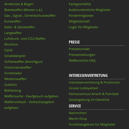
Armbrüste & Bögen
Fachgeschäfte)
Blankwaffen (Messer u.ä.)
Außerordentliche Mitglieder
Gas-, Signal-, Schreckschusswaffen
Fördermitglieder
Kurzwaffen
Mitgliedschaft
Deko- & Salutwaffen
Login für Mitglieder
Langwaffen
Luftdruck- und CO2-Waffen
PRESSE
Munition
Pressekontakt
Optik
Pressemeldungen
Schalldämpfer
Waffenrechts-FAQ
Softairwaffen (Airsoftgun)
Ordonnanzwaffen
Vorderlader
INTERESSENVERTRETUNG
Westernwaffen
Interessenvertretung & Positionen
Zubehör
Unsere Lobbyarbeit
Bekleidung
Fachausschuss Airsoft & Paintball
Waffensuche - Kaufgesuch aufgeben
Gesetzgebung im Überblick
Waffenverkauf - Verkaufsangebot
SERVICE
aufgeben
Nachrichten
Merch-Shop
Vorteilsangebote für Mitglieder