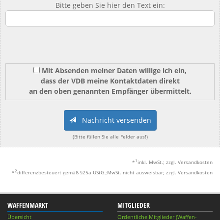
Bitte geben Sie hier den Text ein:
Mit Absenden meiner Daten willige ich ein,
dass der VDB meine Kontaktdaten direkt
an den oben genannten Empfänger übermittelt.
Nachricht versenden
(Bitte füllen Sie alle Felder aus!)
1
*
inkl. MwSt.; zzgl. Versandkosten
2
*
differenzbesteuert gemäß §25a UStG.;MwSt. nicht ausweisbar; zzgl. Versandkosten
WAFFENMARKT
MITGLIEDER
Übersicht
Ordentliche Mitglieder (Waffen-