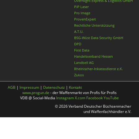
OverNight Express & Logistics GmbH
PiP Laser
Pro Image
ProvenExpert
Rechtliche Unterstützung
A.T.U.
BSG-Wüst Data Security GmbH
DPD
First Data
Handelsverband Hessen
Landbell AG
Rheinischer-Inkassodienst e.K.
Zukos
AGB
|
Impressum
|
Datenschutz
|
Kontakt
www.progun.de
- der Waffenmarkt von Profis für Profis
VDB @ Social-Media
Instagram
X.com
Facebook
YouTube
© 2026 Verband Deutscher Büchsenmacher
und Waffenfachhändler e.V.