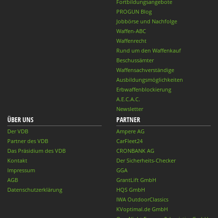
Fortbildungsangebote
PROGUN Blog
Jobbörse und Nachfolge
Waffen-ABC
Waffenrecht
Rund um den Waffenkauf
Beschussämter
Waffensachverständige
Ausbildungsmöglichkeiten
Erbwaffenblockierung
A.E.C.A.C.
Newsletter
ÜBER UNS
PARTNER
Der VDB
Ampere AG
Partner des VDB
CarFleet24
Das Präsidium des VDB
CRONBANK AG
Kontakt
Der Sicherheits-Checker
Impressum
GGA
AGB
GrantLift GmbH
Datenschutzerklärung
HQS GmbH
IWA OutdoorClassics
KVoptimal.de GmbH