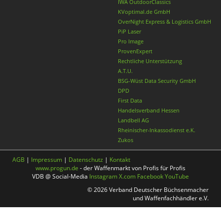
IWA OutdoorClassics
KVoptimal.de GmbH
OverNight Express & Logistics GmbH
PiP Laser
Pro Image
ProvenExpert
Rechtliche Unterstützung
A.T.U.
BSG-Wüst Data Security GmbH
DPD
First Data
Handelsverband Hessen
Landbell AG
Rheinischer-Inkassodienst e.K.
Zukos
AGB
|
Impressum
|
Datenschutz
|
Kontakt
www.progun.de
- der Waffenmarkt von Profis für Profis
VDB @ Social-Media
Instagram
X.com
Facebook
YouTube
© 2026 Verband Deutscher Büchsenmacher
und Waffenfachhändler e.V.