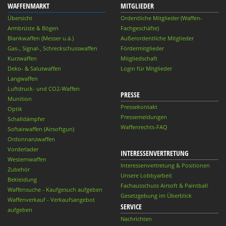
WAFFENMARKT
MITGLIEDER
Übersicht
Ordentliche Mitglieder (Waffen-
Armbrüste & Bögen
Fachgeschäfte)
Blankwaffen (Messer u.ä.)
Außerordentliche Mitglieder
Gas-, Signal-, Schreckschusswaffen
Fördermitglieder
Kurzwaffen
Mitgliedschaft
Deko- & Salutwaffen
Login für Mitglieder
Langwaffen
Luftdruck- und CO2-Waffen
PRESSE
Munition
Pressekontakt
Optik
Pressemeldungen
Schalldämpfer
Waffenrechts-FAQ
Softairwaffen (Airsoftgun)
Ordonnanzwaffen
Vorderlader
INTERESSENVERTRETUNG
Westernwaffen
Interessenvertretung & Positionen
Zubehör
Unsere Lobbyarbeit
Bekleidung
Fachausschuss Airsoft & Paintball
Waffensuche - Kaufgesuch aufgeben
Gesetzgebung im Überblick
Waffenverkauf - Verkaufsangebot
SERVICE
aufgeben
Nachrichten