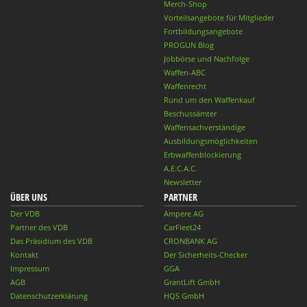
Merch-Shop
Vorteilsangebote für Mitglieder
Fortbildungsangebote
PROGUN Blog
Jobbörse und Nachfolge
Waffen-ABC
Waffenrecht
Rund um den Waffenkauf
Beschussämter
Waffensachverständige
Ausbildungsmöglichkeiten
Erbwaffenblockierung
A.E.C.A.C.
Newsletter
ÜBER UNS
PARTNER
Der VDB
Ampere AG
Partner des VDB
CarFleet24
Das Präsidium des VDB
CRONBANK AG
Kontakt
Der Sicherheits-Checker
Impressum
GGA
AGB
GrantLift GmbH
Datenschutzerklärung
HQS GmbH