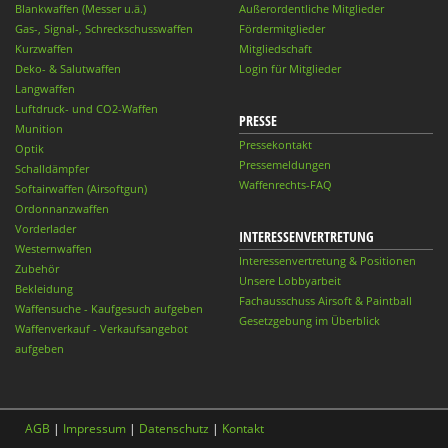
Blankwaffen (Messer u.ä.)
Außerordentliche Mitglieder
Gas-, Signal-, Schreckschusswaffen
Fördermitglieder
Kurzwaffen
Mitgliedschaft
Deko- & Salutwaffen
Login für Mitglieder
Langwaffen
Luftdruck- und CO2-Waffen
PRESSE
Munition
Pressekontakt
Optik
Pressemeldungen
Schalldämpfer
Waffenrechts-FAQ
Softairwaffen (Airsoftgun)
Ordonnanzwaffen
Vorderlader
INTERESSENVERTRETUNG
Westernwaffen
Interessenvertretung & Positionen
Zubehör
Unsere Lobbyarbeit
Bekleidung
Fachausschuss Airsoft & Paintball
Waffensuche - Kaufgesuch aufgeben
Gesetzgebung im Überblick
Waffenverkauf - Verkaufsangebot
aufgeben
AGB
|
Impressum
|
Datenschutz
|
Kontakt