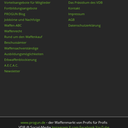
Vorteilsangebote für Mitglieder
Das Präsidium des VDB
Fortbildungsangebote
Kontakt
PROGUN Blog
Impressum
Jobbörse und Nachfolge
AGB
Waffen-ABC
Datenschutzerklärung
Waffenrecht
Rund um den Waffenkauf
Beschussämter
Waffensachverständige
Ausbildungsmöglichkeiten
Erbwaffenblockierung
A.E.C.A.C.
Newsletter
www.progun.de
- der Waffenmarkt von Profis für Profis
VDB @ Social-Media
Instagram
X.com
Facebook
YouTube