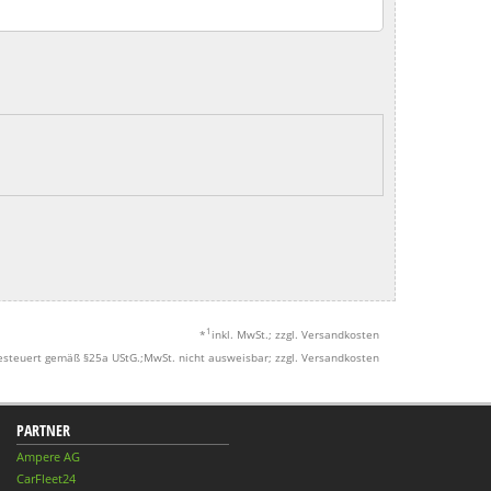
1
*
inkl. MwSt.; zzgl. Versandkosten
esteuert gemäß §25a UStG.;MwSt. nicht ausweisbar; zzgl. Versandkosten
PARTNER
Ampere AG
CarFleet24