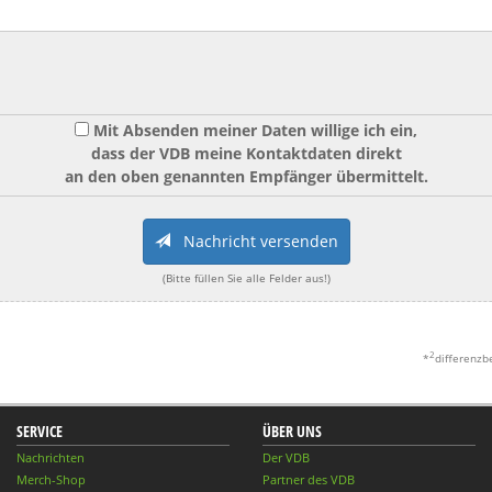
Mit Absenden meiner Daten willige ich ein,
dass der VDB meine Kontaktdaten direkt
an den oben genannten Empfänger übermittelt.
Nachricht versenden
(Bitte füllen Sie alle Felder aus!)
2
*
differenzb
SERVICE
ÜBER UNS
Nachrichten
Der VDB
Merch-Shop
Partner des VDB