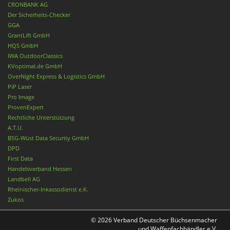
CRONBANK AG
Der Sicherheits-Checker
GGA
GrantLift GmbH
HQS GmbH
IWA OutdoorClassics
KVoptimal.de GmbH
OverNight Express & Logistics GmbH
PiP Laser
Pro Image
ProvenExpert
Rechtliche Unterstützung
A.T.U.
BSG-Wüst Data Security GmbH
DPD
First Data
Handelsverband Hessen
Landbell AG
Rheinischer-Inkassodienst e.K.
Zukos
© 2026 Verband Deutscher Büchsenmacher
und Waffenfachhändler e.V.