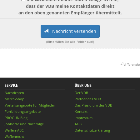
dass der VDB meine Kontaktdaten direkt
an den oben genannten Empfänger übermittelt.
Nachricht versenden
(Bitte füllen Sie alle Felder aus!)
2
*
differenzb
SERVICE
ÜBER UNS
Nachrichten
Der VDB
Merch-Shop
Partner des VDB
Vorteilsangebote für Mitglieder
Das Präsidium des VDB
Fortbildungsangebote
Kontakt
PROGUN Blog
Impressum
Jobbörse und Nachfolge
AGB
Waffen-ABC
Datenschutzerklärung
Waffenrecht