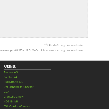
1
*
inkl. MwSt.; zzgl. Versandkosten
esteuert gemäß §25a UStG.;MwSt. nicht ausweisbar; zzgl. Versandkosten
PARTNER
Ampere AG
CarFleet24
CRONBANK AG
Der Sicherheits-Checker
GGA
GrantLift GmbH
HQS GmbH
IWA OutdoorClassics