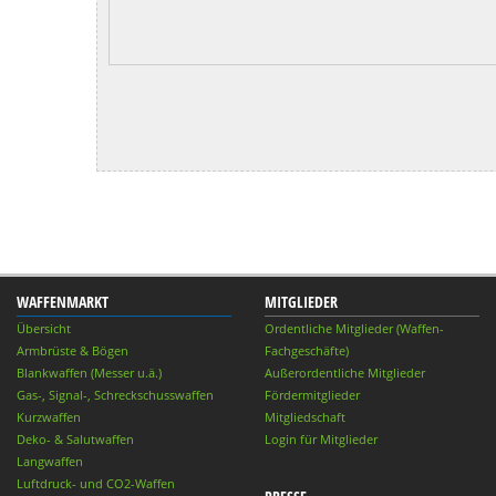
WAFFENMARKT
MITGLIEDER
Übersicht
Ordentliche Mitglieder (Waffen-
Armbrüste & Bögen
Fachgeschäfte)
Blankwaffen (Messer u.ä.)
Außerordentliche Mitglieder
Gas-, Signal-, Schreckschusswaffen
Fördermitglieder
Kurzwaffen
Mitgliedschaft
Deko- & Salutwaffen
Login für Mitglieder
Langwaffen
Luftdruck- und CO2-Waffen