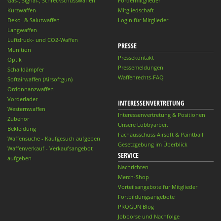
Gas-, Signal-, Schreckschusswaffen
Fördermitglieder
Kurzwaffen
Mitgliedschaft
Deko- & Salutwaffen
Login für Mitglieder
Langwaffen
Luftdruck- und CO2-Waffen
PRESSE
Munition
Pressekontakt
Optik
Pressemeldungen
Schalldämpfer
Waffenrechts-FAQ
Softairwaffen (Airsoftgun)
Ordonnanzwaffen
Vorderlader
INTERESSENVERTRETUNG
Westernwaffen
Interessenvertretung & Positionen
Zubehör
Unsere Lobbyarbeit
Bekleidung
Fachausschuss Airsoft & Paintball
Waffensuche - Kaufgesuch aufgeben
Gesetzgebung im Überblick
Waffenverkauf - Verkaufsangebot
SERVICE
aufgeben
Nachrichten
Merch-Shop
Vorteilsangebote für Mitglieder
Fortbildungsangebote
PROGUN Blog
Jobbörse und Nachfolge