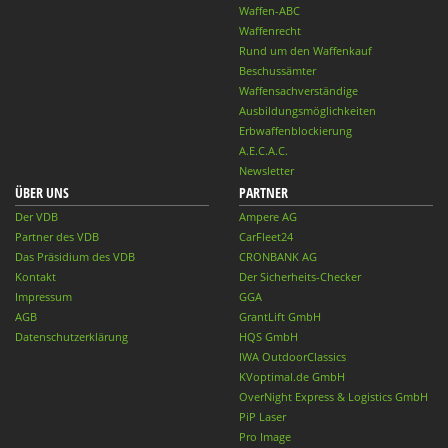
Waffen-ABC
Waffenrecht
Rund um den Waffenkauf
Beschussämter
Waffensachverständige
Ausbildungsmöglichkeiten
Erbwaffenblockierung
A.E.C.A.C.
Newsletter
ÜBER UNS
PARTNER
Der VDB
Ampere AG
Partner des VDB
CarFleet24
Das Präsidium des VDB
CRONBANK AG
Kontakt
Der Sicherheits-Checker
Impressum
GGA
AGB
GrantLift GmbH
Datenschutzerklärung
HQS GmbH
IWA OutdoorClassics
KVoptimal.de GmbH
OverNight Express & Logistics GmbH
PiP Laser
Pro Image