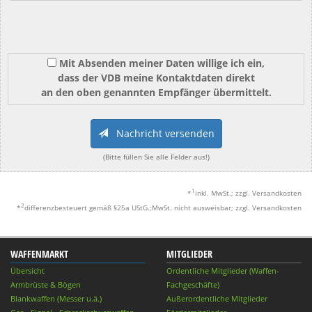
Mit Absenden meiner Daten willige ich ein,
dass der VDB meine Kontaktdaten direkt
an den oben genannten Empfänger übermittelt.
Nachricht versenden
(Bitte füllen Sie alle Felder aus!)
1
*
inkl. MwSt.; zzgl. Versandkosten
2
*
differenzbesteuert gemäß §25a UStG.;MwSt. nicht ausweisbar; zzgl. Versandkosten
WAFFENMARKT
MITGLIEDER
Übersicht
Ordentliche Mitglieder (Waffen-
Armbrüste & Bögen
Fachgeschäfte)
Blankwaffen (Messer u.ä.)
Außerordentliche Mitglieder