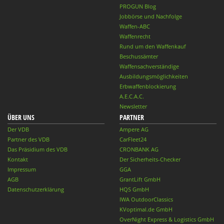
PROGUN Blog
Jobbörse und Nachfolge
Waffen-ABC
Waffenrecht
Rund um den Waffenkauf
Beschussämter
Waffensachverständige
Ausbildungsmöglichkeiten
Erbwaffenblockierung
A.E.C.A.C.
Newsletter
ÜBER UNS
PARTNER
Der VDB
Ampere AG
Partner des VDB
CarFleet24
Das Präsidium des VDB
CRONBANK AG
Kontakt
Der Sicherheits-Checker
Impressum
GGA
AGB
GrantLift GmbH
Datenschutzerklärung
HQS GmbH
IWA OutdoorClassics
KVoptimal.de GmbH
OverNight Express & Logistics GmbH