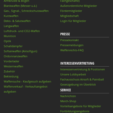
Armbrüste & Bögen
Fachgeschäfte)
Blankwaffen (Messer u.ä.)
Außerordentliche Mitglieder
Gas-, Signal-, Schreckschusswaffen
Fördermitglieder
Kurzwaffen
Mitgliedschaft
Deko- & Salutwaffen
Login für Mitglieder
Langwaffen
Luftdruck- und CO2-Waffen
PRESSE
Munition
Pressekontakt
Optik
Pressemeldungen
Schalldämpfer
Waffenrechts-FAQ
Softairwaffen (Airsoftgun)
Ordonnanzwaffen
Vorderlader
INTERESSENVERTRETUNG
Westernwaffen
Interessenvertretung & Positionen
Zubehör
Unsere Lobbyarbeit
Bekleidung
Fachausschuss Airsoft & Paintball
Waffensuche - Kaufgesuch aufgeben
Gesetzgebung im Überblick
Waffenverkauf - Verkaufsangebot
SERVICE
aufgeben
Nachrichten
Merch-Shop
Vorteilsangebote für Mitglieder
Fortbildungsangebote