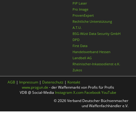
PiP Laser
Pro Image
ProvenExpert
Rechtliche Unterstützung
A.T.U.
BSG-Wüst Data Security GmbH
DPD
First Data
Handelsverband Hessen
Landbell AG
Rheinischer-Inkassodienst e.K.
Zukos
AGB
|
Impressum
|
Datenschutz
|
Kontakt
www.progun.de
- der Waffenmarkt von Profis für Profis
VDB @ Social-Media
Instagram
X.com
Facebook
YouTube
© 2026 Verband Deutscher Büchsenmacher
und Waffenfachhändler e.V.
Nach oben