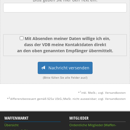
Mit Absenden meiner Daten willige ich ein,
dass der VDB meine Kontaktdaten direkt
an den oben genannten Empfänger übermittelt.
Nachricht versenden
(Bitte füllen Sie alle Felder aus!)
1
*
inkl. MwSt.; zzgl. Versandkosten
2
*
differenzbesteuert gemäß §25a UStG.;MwSt. nicht ausweisbar; zzgl. Versandkosten
WAFFENMARKT
MITGLIEDER
Übersicht
Ordentliche Mitglieder (Waffen-