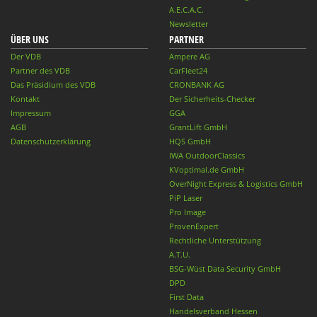
A.E.C.A.C.
Newsletter
ÜBER UNS
PARTNER
Der VDB
Ampere AG
Partner des VDB
CarFleet24
Das Präsidium des VDB
CRONBANK AG
Kontakt
Der Sicherheits-Checker
Impressum
GGA
AGB
GrantLift GmbH
Datenschutzerklärung
HQS GmbH
IWA OutdoorClassics
KVoptimal.de GmbH
OverNight Express & Logistics GmbH
PiP Laser
Pro Image
ProvenExpert
Rechtliche Unterstützung
A.T.U.
BSG-Wüst Data Security GmbH
DPD
First Data
Handelsverband Hessen