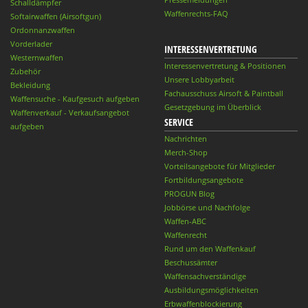
Schalldämpfer
Waffenrechts-FAQ
Softairwaffen (Airsoftgun)
Ordonnanzwaffen
Vorderlader
INTERESSENVERTRETUNG
Westernwaffen
Interessenvertretung & Positionen
Zubehör
Unsere Lobbyarbeit
Bekleidung
Fachausschuss Airsoft & Paintball
Waffensuche - Kaufgesuch aufgeben
Gesetzgebung im Überblick
Waffenverkauf - Verkaufsangebot
SERVICE
aufgeben
Nachrichten
Merch-Shop
Vorteilsangebote für Mitglieder
Fortbildungsangebote
PROGUN Blog
Jobbörse und Nachfolge
Waffen-ABC
Waffenrecht
Rund um den Waffenkauf
Beschussämter
Waffensachverständige
Ausbildungsmöglichkeiten
Erbwaffenblockierung