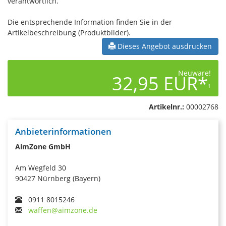
verantwortlich.
Die entsprechende Information finden Sie in der
Artikelbeschreibung (Produktbilder).
Dieses Angebot ausdrucken
Neuware!
32,95 EUR*
1
Artikelnr.:
00002768
Anbieterinformationen
AimZone GmbH
Am Wegfeld 30
90427 Nürnberg (Bayern)
0911 8015246
waffen@aimzone.de