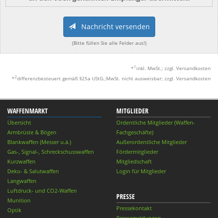
Nachricht versenden
(Bitte füllen Sie alle Felder aus!)
1
*
inkl. MwSt.; zzgl. Versandkosten
2
*
differenzbesteuert gemäß §25a UStG.;MwSt. nicht ausweisbar; zzgl. Versandkosten
WAFFENMARKT
MITGLIEDER
Übersicht
Ordentliche Mitglieder (Waffen-
Armbrüste & Bögen
Fachgeschäfte)
Blankwaffen (Messer u.ä.)
Außerordentliche Mitglieder
Gas-, Signal-, Schreckschusswaffen
Fördermitglieder
Kurzwaffen
Mitgliedschaft
Deko- & Salutwaffen
Login für Mitglieder
Langwaffen
Luftdruck- und CO2-Waffen
PRESSE
Munition
Pressekontakt
Optik
Pressemeldungen