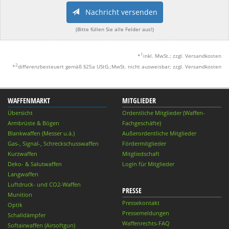
Nachricht versenden
(Bitte füllen Sie alle Felder aus!)
1
*
inkl. MwSt.; zzgl. Versandkosten
2
*
differenzbesteuert gemäß §25a UStG.;MwSt. nicht ausweisbar; zzgl. Versandkosten
WAFFENMARKT
MITGLIEDER
Übersicht
Ordentliche Mitglieder (Waffen-
Armbrüste & Bögen
Fachgeschäfte)
Blankwaffen (Messer u.ä.)
Außerordentliche Mitglieder
Gas-, Signal-, Schreckschusswaffen
Fördermitglieder
Kurzwaffen
Mitgliedschaft
Deko- & Salutwaffen
Login für Mitglieder
Langwaffen
Luftdruck- und CO2-Waffen
PRESSE
Munition
Pressekontakt
Optik
Pressemeldungen
Schalldämpfer
Waffenrechts-FAQ
Softairwaffen (Airsoftgun)