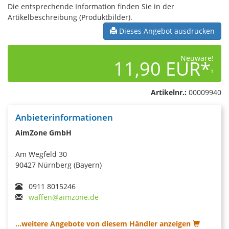
Die entsprechende Information finden Sie in der
Artikelbeschreibung (Produktbilder).
Dieses Angebot ausdrucken
Neuware!
11,90 EUR*
1
Artikelnr.:
00009940
Anbieterinformationen
AimZone GmbH
Am Wegfeld 30
90427 Nürnberg (Bayern)
0911 8015246
waffen@aimzone.de
...weitere Angebote von diesem Händler anzeigen