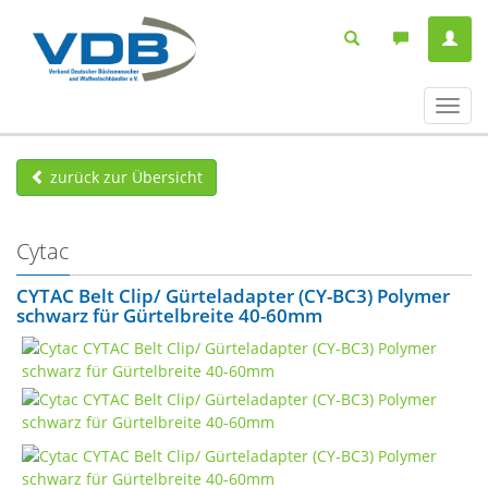
Navig
ein-/
zurück zur Übersicht
Cytac
CYTAC Belt Clip/ Gürteladapter (CY-BC3) Polymer
schwarz für Gürtelbreite 40-60mm