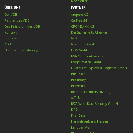
Newsletter
ÜBER UNS
PARTNER
Der VDB
Ampere AG
Partner des VDB
CarFleet24
Das Präsidium des VDB
CRONBANK AG
Kontakt
Der Sicherheits-Checker
Impressum
GGA
AGB
GrantLift GmbH
Datenschutzerklärung
HQS GmbH
IWA OutdoorClassics
KVoptimal.de GmbH
OverNight Express & Logistics GmbH
PiP Laser
Pro Image
ProvenExpert
Rechtliche Unterstützung
A.T.U.
BSG-Wüst Data Security GmbH
DPD
First Data
Handelsverband Hessen
Landbell AG