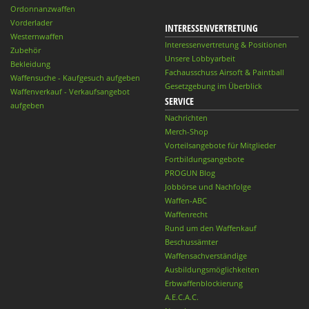
Ordonnanzwaffen
Vorderlader
INTERESSENVERTRETUNG
Westernwaffen
Interessenvertretung & Positionen
Zubehör
Unsere Lobbyarbeit
Bekleidung
Fachausschuss Airsoft & Paintball
Waffensuche - Kaufgesuch aufgeben
Gesetzgebung im Überblick
Waffenverkauf - Verkaufsangebot
SERVICE
aufgeben
Nachrichten
Merch-Shop
Vorteilsangebote für Mitglieder
Fortbildungsangebote
PROGUN Blog
Jobbörse und Nachfolge
Waffen-ABC
Waffenrecht
Rund um den Waffenkauf
Beschussämter
Waffensachverständige
Ausbildungsmöglichkeiten
Erbwaffenblockierung
A.E.C.A.C.