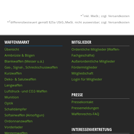
1
*
inkl. MwSt.; zzgl. Versandkosten
2
*
differenzbesteuert gemäß §25a UStG.;MwSt. nicht ausweisbar; zzgl. Versandkosten
WAFFENMARKT
MITGLIEDER
Übersicht
Ordentliche Mitglieder (Waffen-
Armbrüste & Bögen
Fachgeschäfte)
Blankwaffen (Messer u.ä.)
Außerordentliche Mitglieder
Gas-, Signal-, Schreckschusswaffen
Fördermitglieder
Kurzwaffen
Mitgliedschaft
Deko- & Salutwaffen
Login für Mitglieder
Langwaffen
Luftdruck- und CO2-Waffen
PRESSE
Munition
Pressekontakt
Optik
Pressemeldungen
Schalldämpfer
Waffenrechts-FAQ
Softairwaffen (Airsoftgun)
Ordonnanzwaffen
Vorderlader
INTERESSENVERTRETUNG
Westernwaffen