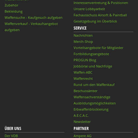
Interessenvertretung & Positionen
Zubehör
Unsere Lobbyarbeit
Bekleidung
Fachausschuss Airsoft & Paintball
Waffensuche - Kaufgesuch aufgeben
Gesetzgebung im Überblick
Waffenverkauf - Verkaufsangebot
SERVICE
aufgeben
Nachrichten
Merch-Shop
Vorteilsangebote für Mitglieder
Fortbildungsangebote
PROGUN Blog
Jobbörse und Nachfolge
Waffen-ABC
Waffenrecht
Rund um den Waffenkauf
Beschussämter
Waffensachverständige
Ausbildungsmöglichkeiten
Erbwaffenblockierung
A.E.C.A.C.
Newsletter
ÜBER UNS
PARTNER
Der VDB
Ampere AG