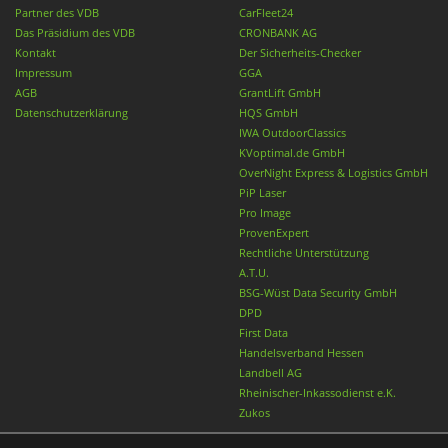
Partner des VDB
CarFleet24
Das Präsidium des VDB
CRONBANK AG
Kontakt
Der Sicherheits-Checker
Impressum
GGA
AGB
GrantLift GmbH
Datenschutzerklärung
HQS GmbH
IWA OutdoorClassics
KVoptimal.de GmbH
OverNight Express & Logistics GmbH
PiP Laser
Pro Image
ProvenExpert
Rechtliche Unterstützung
A.T.U.
BSG-Wüst Data Security GmbH
DPD
First Data
Handelsverband Hessen
Landbell AG
Rheinischer-Inkassodienst e.K.
Zukos