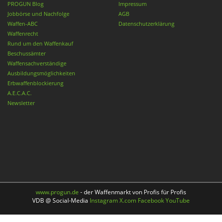
PROGUN Blog
Impressum
Jobbörse und Nachfolge
AGB
Waffen-ABC
Datenschutzerklärung
Waffenrecht
Rund um den Waffenkauf
Beschussämter
Waffensachverständige
Ausbildungsmöglichkeiten
Erbwaffenblockierung
A.E.C.A.C.
Newsletter
www.progun.de
- der Waffenmarkt von Profis für Profis
VDB @ Social-Media
Instagram
X.com
Facebook
YouTube