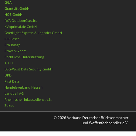
GGA
GrantLift GmbH
HQS GmbH
IWA OutdoorClassics
KVoptimal.de GmbH
OverNight Express & Logistics GmbH
PiP Laser
Pro Image
ProvenExpert
Rechtliche Unterstützung
A.T.U.
BSG-Wüst Data Security GmbH
DPD
First Data
Handelsverband Hessen
Landbell AG
Rheinischer-Inkassodienst e.K.
Zukos
© 2026 Verband Deutscher Büchsenmacher
und Waffenfachhändler e.V.