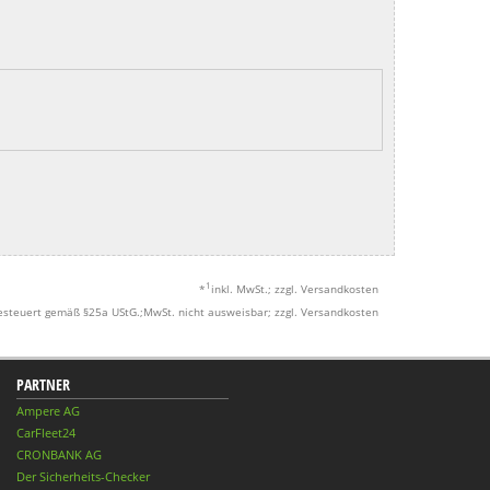
1
*
inkl. MwSt.; zzgl. Versandkosten
esteuert gemäß §25a UStG.;MwSt. nicht ausweisbar; zzgl. Versandkosten
PARTNER
Ampere AG
CarFleet24
CRONBANK AG
Der Sicherheits-Checker