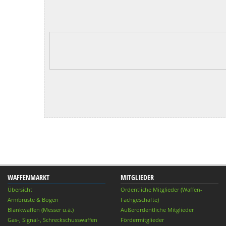
WAFFENMARKT
MITGLIEDER
Übersicht
Ordentliche Mitglieder (Waffen-
Armbrüste & Bögen
Fachgeschäfte)
Blankwaffen (Messer u.ä.)
Außerordentliche Mitglieder
Gas-, Signal-, Schreckschusswaffen
Fördermitglieder