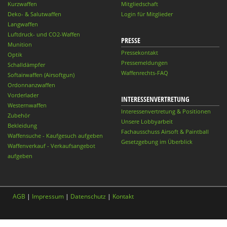
Kurzwaffen
Mitgliedschaft
Deko- & Salutwaffen
Login für Mitglieder
Langwaffen
Luftdruck- und CO2-Waffen
PRESSE
Munition
Pressekontakt
Optik
Pressemeldungen
Schalldämpfer
Waffenrechts-FAQ
Softairwaffen (Airsoftgun)
Ordonnanzwaffen
Vorderlader
INTERESSENVERTRETUNG
Westernwaffen
Interessenvertretung & Positionen
Zubehör
Unsere Lobbyarbeit
Bekleidung
Fachausschuss Airsoft & Paintball
Waffensuche - Kaufgesuch aufgeben
Gesetzgebung im Überblick
Waffenverkauf - Verkaufsangebot
aufgeben
AGB
|
Impressum
|
Datenschutz
|
Kontakt