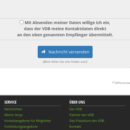
Mit Absenden meiner Daten willige ich ein,
dass der VDB meine Kontaktdaten direkt
an den oben genannten Empfänger übermittelt.
Nachricht versenden
(Bitte füllen Sie alle Felder aus!)
2
*
differenzb
SERVICE
ÜBER UNS
Nachrichten
Der VDB
Merch-Shop
Partner des VDB
Vorteilsangebote für Mitglieder
Das Präsidium des VDB
Fortbildungsangebote
Kontakt