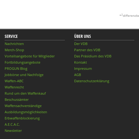
2
*
differenzb
SERVICE
ÜBER UNS
Nachrichten
Der VDB
Merch-Shop
Partner des VDB
Vorteilsangebote für Mitglieder
Das Präsidium des VDB
Fortbildungsangebote
Kontakt
PROGUN Blog
Impressum
Jobbörse und Nachfolge
AGB
Waffen-ABC
Datenschutzerklärung
Waffenrecht
Rund um den Waffenkauf
Beschussämter
Waffensachverständige
Ausbildungsmöglichkeiten
Erbwaffenblockierung
A.E.C.A.C.
Newsletter