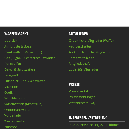
WAFFENMARKT
MITGLIEDER
Übersicht
Ordentliche Mitglieder (Waffen-
Armbrüste & Bögen
Fachgeschäfte)
Blankwaffen (Messer u.ä.)
Außerordentliche Mitglieder
Gas-, Signal-, Schreckschusswaffen
Fördermitglieder
Kurzwaffen
Mitgliedschaft
Deko- & Salutwaffen
Login für Mitglieder
Langwaffen
Luftdruck- und CO2-Waffen
PRESSE
Munition
Pressekontakt
Optik
Pressemeldungen
Schalldämpfer
Waffenrechts-FAQ
Softairwaffen (Airsoftgun)
Ordonnanzwaffen
Vorderlader
INTERESSENVERTRETUNG
Westernwaffen
Interessenvertretung & Positionen
Zubehör