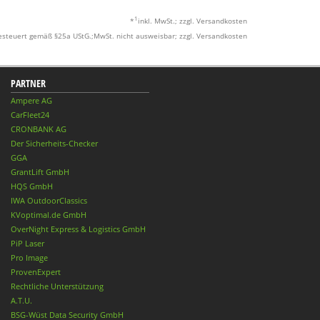
1
*
inkl. MwSt.; zzgl. Versandkosten
esteuert gemäß §25a UStG.;MwSt. nicht ausweisbar; zzgl. Versandkosten
PARTNER
Ampere AG
CarFleet24
CRONBANK AG
Der Sicherheits-Checker
GGA
GrantLift GmbH
HQS GmbH
IWA OutdoorClassics
KVoptimal.de GmbH
OverNight Express & Logistics GmbH
PiP Laser
Pro Image
ProvenExpert
Rechtliche Unterstützung
A.T.U.
BSG-Wüst Data Security GmbH