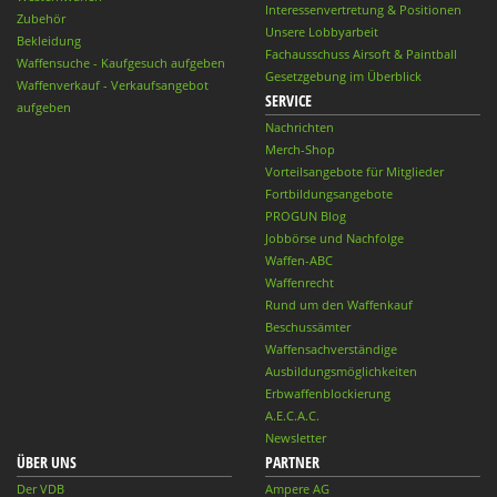
Interessenvertretung & Positionen
Zubehör
Unsere Lobbyarbeit
Bekleidung
Fachausschuss Airsoft & Paintball
Waffensuche - Kaufgesuch aufgeben
Gesetzgebung im Überblick
Waffenverkauf - Verkaufsangebot
SERVICE
aufgeben
Nachrichten
Merch-Shop
Vorteilsangebote für Mitglieder
Fortbildungsangebote
PROGUN Blog
Jobbörse und Nachfolge
Waffen-ABC
Waffenrecht
Rund um den Waffenkauf
Beschussämter
Waffensachverständige
Ausbildungsmöglichkeiten
Erbwaffenblockierung
A.E.C.A.C.
Newsletter
ÜBER UNS
PARTNER
Der VDB
Ampere AG