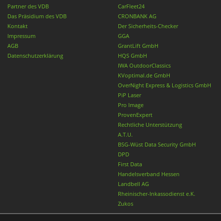
Partner des VDB
CarFleet24
Das Präsidium des VDB
CRONBANK AG
Kontakt
Der Sicherheits-Checker
Impressum
GGA
AGB
GrantLift GmbH
Datenschutzerklärung
HQS GmbH
IWA OutdoorClassics
KVoptimal.de GmbH
OverNight Express & Logistics GmbH
PiP Laser
Pro Image
ProvenExpert
Rechtliche Unterstützung
A.T.U.
BSG-Wüst Data Security GmbH
DPD
First Data
Handelsverband Hessen
Landbell AG
Rheinischer-Inkassodienst e.K.
Zukos