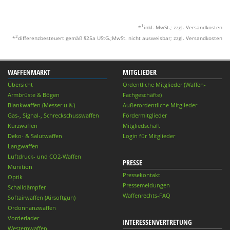
1
*
inkl. MwSt.; zzgl. Versandkosten
2
*
differenzbesteuert gemäß §25a UStG.;MwSt. nicht ausweisbar; zzgl. Versandkosten
WAFFENMARKT
MITGLIEDER
Übersicht
Ordentliche Mitglieder (Waffen-
Armbrüste & Bögen
Fachgeschäfte)
Blankwaffen (Messer u.ä.)
Außerordentliche Mitglieder
Gas-, Signal-, Schreckschusswaffen
Fördermitglieder
Kurzwaffen
Mitgliedschaft
Deko- & Salutwaffen
Login für Mitglieder
Langwaffen
Luftdruck- und CO2-Waffen
PRESSE
Munition
Pressekontakt
Optik
Pressemeldungen
Schalldämpfer
Waffenrechts-FAQ
Softairwaffen (Airsoftgun)
Ordonnanzwaffen
Vorderlader
INTERESSENVERTRETUNG
Westernwaffen