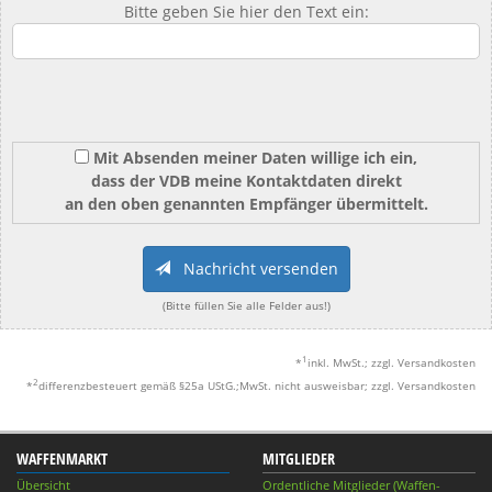
Bitte geben Sie hier den Text ein:
Mit Absenden meiner Daten willige ich ein,
dass der VDB meine Kontaktdaten direkt
an den oben genannten Empfänger übermittelt.
Nachricht versenden
(Bitte füllen Sie alle Felder aus!)
1
*
inkl. MwSt.; zzgl. Versandkosten
2
*
differenzbesteuert gemäß §25a UStG.;MwSt. nicht ausweisbar; zzgl. Versandkosten
WAFFENMARKT
MITGLIEDER
Übersicht
Ordentliche Mitglieder (Waffen-