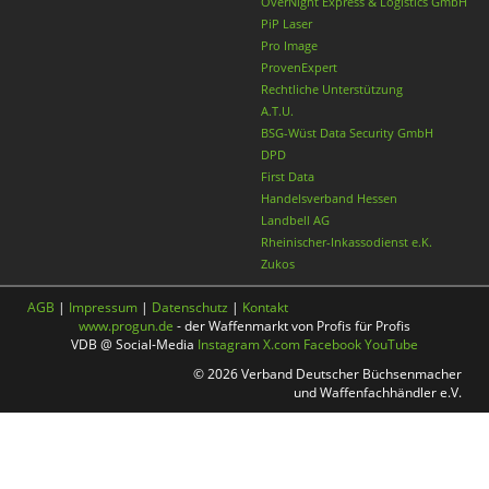
OverNight Express & Logistics GmbH
PiP Laser
Pro Image
ProvenExpert
Rechtliche Unterstützung
A.T.U.
BSG-Wüst Data Security GmbH
DPD
First Data
Handelsverband Hessen
Landbell AG
Rheinischer-Inkassodienst e.K.
Zukos
AGB
|
Impressum
|
Datenschutz
|
Kontakt
www.progun.de
- der Waffenmarkt von Profis für Profis
VDB @ Social-Media
Instagram
X.com
Facebook
YouTube
© 2026 Verband Deutscher Büchsenmacher
und Waffenfachhändler e.V.