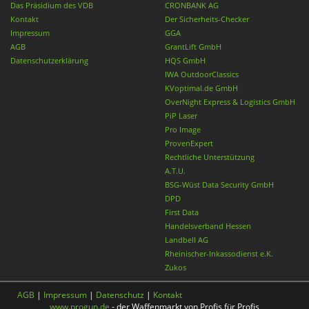
Das Präsidium des VDB
CRONBANK AG
Kontakt
Der Sicherheits-Checker
Impressum
GGA
AGB
GrantLift GmbH
Datenschutzerklärung
HQS GmbH
IWA OutdoorClassics
KVoptimal.de GmbH
OverNight Express & Logistics GmbH
PiP Laser
Pro Image
ProvenExpert
Rechtliche Unterstützung
A.T.U.
BSG-Wüst Data Security GmbH
DPD
First Data
Handelsverband Hessen
Landbell AG
Rheinischer-Inkassodienst e.K.
Zukos
AGB
|
Impressum
|
Datenschutz
|
Kontakt
www.progun.de
- der Waffenmarkt von Profis für Profis