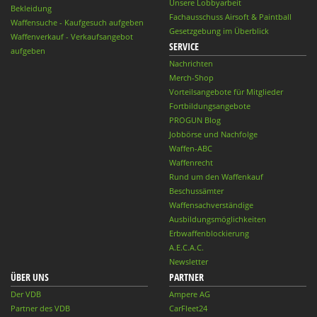
Unsere Lobbyarbeit
Bekleidung
Fachausschuss Airsoft & Paintball
Waffensuche - Kaufgesuch aufgeben
Gesetzgebung im Überblick
Waffenverkauf - Verkaufsangebot
SERVICE
aufgeben
Nachrichten
Merch-Shop
Vorteilsangebote für Mitglieder
Fortbildungsangebote
PROGUN Blog
Jobbörse und Nachfolge
Waffen-ABC
Waffenrecht
Rund um den Waffenkauf
Beschussämter
Waffensachverständige
Ausbildungsmöglichkeiten
Erbwaffenblockierung
A.E.C.A.C.
Newsletter
ÜBER UNS
PARTNER
Der VDB
Ampere AG
Partner des VDB
CarFleet24