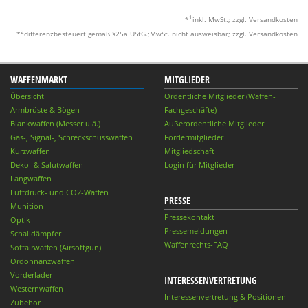
1
*
inkl. MwSt.; zzgl. Versandkosten
2
*
differenzbesteuert gemäß §25a UStG.;MwSt. nicht ausweisbar; zzgl. Versandkosten
WAFFENMARKT
MITGLIEDER
Übersicht
Ordentliche Mitglieder (Waffen-
Armbrüste & Bögen
Fachgeschäfte)
Blankwaffen (Messer u.ä.)
Außerordentliche Mitglieder
Gas-, Signal-, Schreckschusswaffen
Fördermitglieder
Kurzwaffen
Mitgliedschaft
Deko- & Salutwaffen
Login für Mitglieder
Langwaffen
Luftdruck- und CO2-Waffen
PRESSE
Munition
Pressekontakt
Optik
Pressemeldungen
Schalldämpfer
Waffenrechts-FAQ
Softairwaffen (Airsoftgun)
Ordonnanzwaffen
Vorderlader
INTERESSENVERTRETUNG
Westernwaffen
Interessenvertretung & Positionen
Zubehör