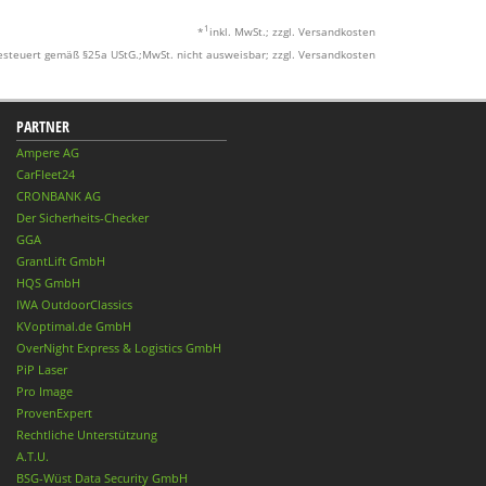
1
*
inkl. MwSt.; zzgl. Versandkosten
esteuert gemäß §25a UStG.;MwSt. nicht ausweisbar; zzgl. Versandkosten
PARTNER
Ampere AG
CarFleet24
CRONBANK AG
Der Sicherheits-Checker
GGA
GrantLift GmbH
HQS GmbH
IWA OutdoorClassics
KVoptimal.de GmbH
OverNight Express & Logistics GmbH
PiP Laser
Pro Image
ProvenExpert
Rechtliche Unterstützung
A.T.U.
BSG-Wüst Data Security GmbH