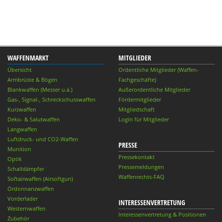
WAFFENMARKT
MITGLIEDER
Übersicht
Ordentliche Mitglieder (Waffen-
Armbrüste & Bögen
Fachgeschäfte)
Blankwaffen (Messer u.ä.)
Außerordentliche Mitglieder
Gas-, Signal-, Schreckschusswaffen
Fördermitglieder
Kurzwaffen
Mitgliedschaft
Deko- & Salutwaffen
Login für Mitglieder
Langwaffen
Luftdruck- und CO2-Waffen
PRESSE
Munition
Pressekontakt
Optik
Pressemeldungen
Schalldämpfer
Waffenrechts-FAQ
Softairwaffen (Airsoftgun)
Ordonnanzwaffen
Vorderlader
INTERESSENVERTRETUNG
Westernwaffen
Interessenvertretung & Positionen
Zubehör