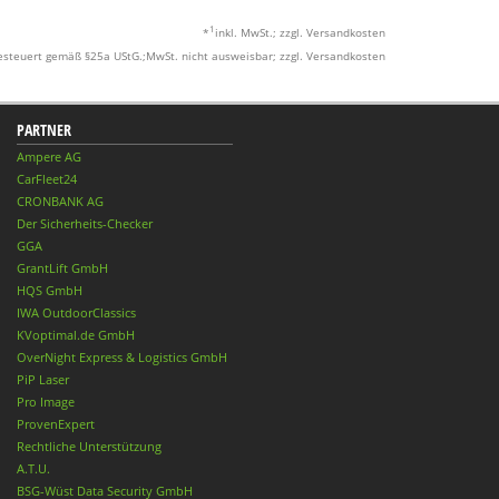
1
*
inkl. MwSt.; zzgl. Versandkosten
esteuert gemäß §25a UStG.;MwSt. nicht ausweisbar; zzgl. Versandkosten
PARTNER
Ampere AG
CarFleet24
CRONBANK AG
Der Sicherheits-Checker
GGA
GrantLift GmbH
HQS GmbH
IWA OutdoorClassics
KVoptimal.de GmbH
OverNight Express & Logistics GmbH
PiP Laser
Pro Image
ProvenExpert
Rechtliche Unterstützung
A.T.U.
BSG-Wüst Data Security GmbH