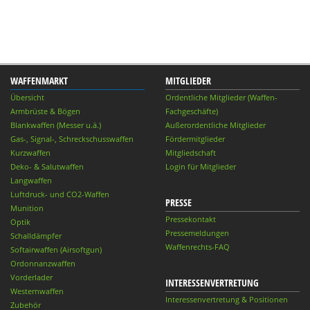
WAFFENMARKT
MITGLIEDER
Übersicht
Ordentliche Mitglieder (Waffen-
Armbrüste & Bögen
Fachgeschäfte)
Blankwaffen (Messer u.ä.)
Außerordentliche Mitglieder
Gas-, Signal-, Schreckschusswaffen
Fördermitglieder
Kurzwaffen
Mitgliedschaft
Deko- & Salutwaffen
Login für Mitglieder
Langwaffen
Luftdruck- und CO2-Waffen
PRESSE
Munition
Pressekontakt
Optik
Pressemeldungen
Schalldämpfer
Waffenrechts-FAQ
Softairwaffen (Airsoftgun)
Ordonnanzwaffen
Vorderlader
INTERESSENVERTRETUNG
Westernwaffen
Interessenvertretung & Positionen
Zubehör