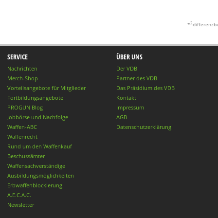
2
*
differenzb
SERVICE
ÜBER UNS
Nachrichten
Der VDB
Merch-Shop
Partner des VDB
Vorteilsangebote für Mitglieder
Das Präsidium des VDB
Fortbildungsangebote
Kontakt
PROGUN Blog
Impressum
Jobbörse und Nachfolge
AGB
Waffen-ABC
Datenschutzerklärung
Waffenrecht
Rund um den Waffenkauf
Beschussämter
Waffensachverständige
Ausbildungsmöglichkeiten
Erbwaffenblockierung
A.E.C.A.C.
Newsletter