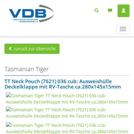
Navig
ein-/
zurück zur Übersicht
Tasmanian Tiger
TT Neck Pouch (7621) 036 cub: Ausweishülle
Deckelklappe mit RV-Tasche ca.280x145x15mm