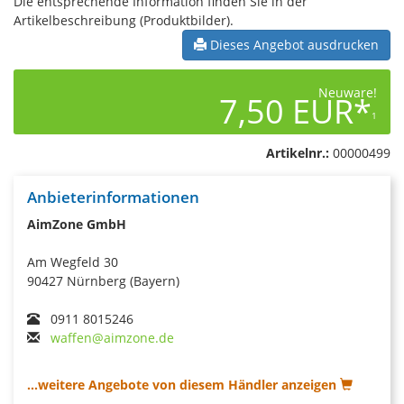
Die entsprechende Information finden Sie in der
Artikelbeschreibung (Produktbilder).
Dieses Angebot ausdrucken
Neuware!
7,50 EUR*
1
Artikelnr.:
00000499
Anbieterinformationen
AimZone GmbH
Am Wegfeld 30
90427 Nürnberg (Bayern)
0911 8015246
waffen@aimzone.de
...weitere Angebote von diesem Händler anzeigen