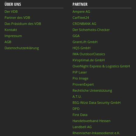
ÜBER UNS
PARTNER
Der VDB
Ampere AG
Partner des VDB
CarFleet24
Das Präsidium des VDB
CRONBANK AG
Kontakt
Der Sicherheits-Checker
Impressum
GGA
AGB
GrantLift GmbH
Datenschutzerklärung
HQS GmbH
IWA OutdoorClassics
KVoptimal.de GmbH
OverNight Express & Logistics GmbH
PiP Laser
Pro Image
ProvenExpert
Rechtliche Unterstützung
A.T.U.
BSG-Wüst Data Security GmbH
DPD
First Data
Handelsverband Hessen
Landbell AG
Rheinischer-Inkassodienst e.K.