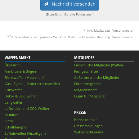
Nachricht versenden
(Bitte füllen Sie alle Felder aus!)
1
*
inkl. MwSt.; zzgl. Versandkosten
2
*
differenzbesteuert gemäß §25a UStG.;MwSt. nicht ausweisbar; zzgl. Versandkosten
WAFFENMARKT
MITGLIEDER
Übersicht
Ordentliche Mitglieder (Waffen-
Armbrüste & Bögen
Fachgeschäfte)
Blankwaffen (Messer u.ä.)
Außerordentliche Mitglieder
Gas-, Signal-, Schreckschusswaffen
Fördermitglieder
Kurzwaffen
Mitgliedschaft
Deko- & Salutwaffen
Login für Mitglieder
Langwaffen
Luftdruck- und CO2-Waffen
PRESSE
Munition
Pressekontakt
Optik
Pressemeldungen
Schalldämpfer
Waffenrechts-FAQ
Softairwaffen (Airsoftgun)