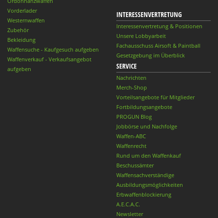
Ordonnanzwaffen
Vorderlader
INTERESSENVERTRETUNG
Westernwaffen
Interessenvertretung & Positionen
Zubehör
Unsere Lobbyarbeit
Bekleidung
Fachausschuss Airsoft & Paintball
Waffensuche - Kaufgesuch aufgeben
Gesetzgebung im Überblick
Waffenverkauf - Verkaufsangebot
SERVICE
aufgeben
Nachrichten
Merch-Shop
Vorteilsangebote für Mitglieder
Fortbildungsangebote
PROGUN Blog
Jobbörse und Nachfolge
Waffen-ABC
Waffenrecht
Rund um den Waffenkauf
Beschussämter
Waffensachverständige
Ausbildungsmöglichkeiten
Erbwaffenblockierung
A.E.C.A.C.
Newsletter