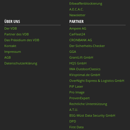
Erbwaffenblockierung
A.E.C.A.C.
Newsletter
ÜBER UNS
PARTNER
Der VDB
Ampere AG
Partner des VDB
CarFleet24
Das Präsidium des VDB
CRONBANK AG
Kontakt
Der Sicherheits-Checker
Impressum
GGA
AGB
GrantLift GmbH
Datenschutzerklärung
HQS GmbH
IWA OutdoorClassics
KVoptimal.de GmbH
OverNight Express & Logistics GmbH
PiP Laser
Pro Image
ProvenExpert
Rechtliche Unterstützung
A.T.U.
BSG-Wüst Data Security GmbH
DPD
First Data