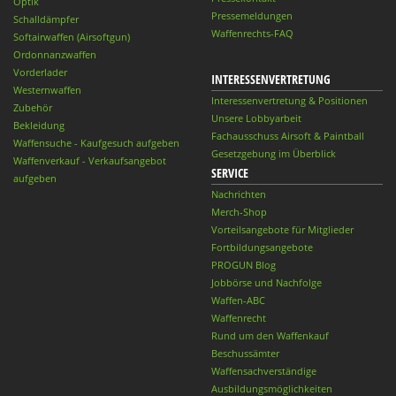
Optik
Pressemeldungen
Schalldämpfer
Waffenrechts-FAQ
Softairwaffen (Airsoftgun)
Ordonnanzwaffen
Vorderlader
INTERESSENVERTRETUNG
Westernwaffen
Interessenvertretung & Positionen
Zubehör
Unsere Lobbyarbeit
Bekleidung
Fachausschuss Airsoft & Paintball
Waffensuche - Kaufgesuch aufgeben
Gesetzgebung im Überblick
Waffenverkauf - Verkaufsangebot
SERVICE
aufgeben
Nachrichten
Merch-Shop
Vorteilsangebote für Mitglieder
Fortbildungsangebote
PROGUN Blog
Jobbörse und Nachfolge
Waffen-ABC
Waffenrecht
Rund um den Waffenkauf
Beschussämter
Waffensachverständige
Ausbildungsmöglichkeiten