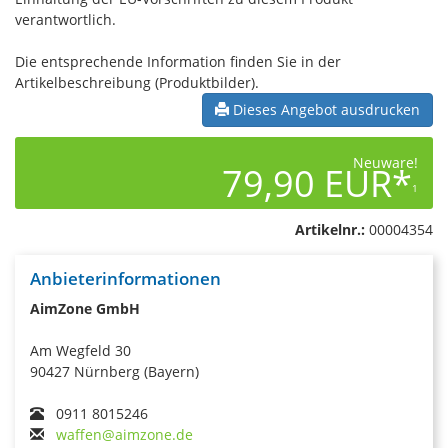
verantwortlich.
Die entsprechende Information finden Sie in der
Artikelbeschreibung (Produktbilder).
Dieses Angebot ausdrucken
Neuware!
79,90 EUR*
1
Artikelnr.:
00004354
Anbieterinformationen
AimZone GmbH
Am Wegfeld 30
90427 Nürnberg (Bayern)
0911 8015246
waffen@aimzone.de