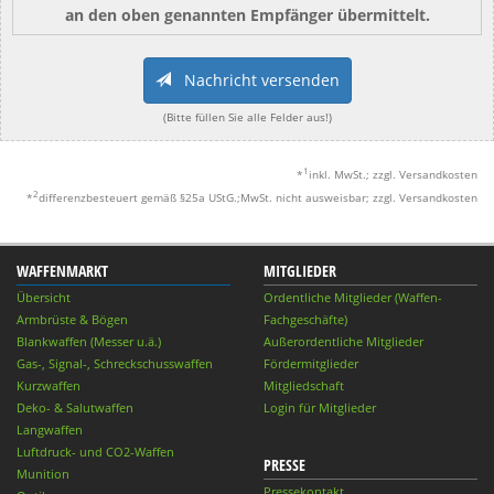
an den oben genannten Empfänger übermittelt.
Nachricht versenden
(Bitte füllen Sie alle Felder aus!)
1
*
inkl. MwSt.; zzgl. Versandkosten
2
*
differenzbesteuert gemäß §25a UStG.;MwSt. nicht ausweisbar; zzgl. Versandkosten
WAFFENMARKT
MITGLIEDER
Übersicht
Ordentliche Mitglieder (Waffen-
Armbrüste & Bögen
Fachgeschäfte)
Blankwaffen (Messer u.ä.)
Außerordentliche Mitglieder
Gas-, Signal-, Schreckschusswaffen
Fördermitglieder
Kurzwaffen
Mitgliedschaft
Deko- & Salutwaffen
Login für Mitglieder
Langwaffen
Luftdruck- und CO2-Waffen
PRESSE
Munition
Pressekontakt