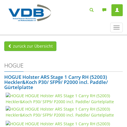
Navig
ein-/
zurück zur Übersicht
HOGUE
HOGUE Holster ARS Stage 1 Carry RH (52003)
Heckler&Koch P30/ SFP9/ P2000 incl. Paddle/
Gürtelplatte