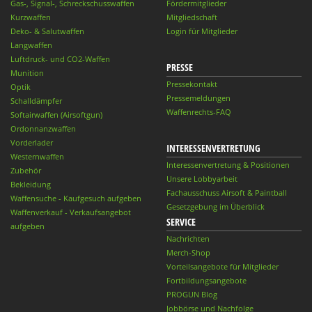
Gas-, Signal-, Schreckschusswaffen
Fördermitglieder
Kurzwaffen
Mitgliedschaft
Deko- & Salutwaffen
Login für Mitglieder
Langwaffen
Luftdruck- und CO2-Waffen
PRESSE
Munition
Pressekontakt
Optik
Pressemeldungen
Schalldämpfer
Waffenrechts-FAQ
Softairwaffen (Airsoftgun)
Ordonnanzwaffen
Vorderlader
INTERESSENVERTRETUNG
Westernwaffen
Interessenvertretung & Positionen
Zubehör
Unsere Lobbyarbeit
Bekleidung
Fachausschuss Airsoft & Paintball
Waffensuche - Kaufgesuch aufgeben
Gesetzgebung im Überblick
Waffenverkauf - Verkaufsangebot
SERVICE
aufgeben
Nachrichten
Merch-Shop
Vorteilsangebote für Mitglieder
Fortbildungsangebote
PROGUN Blog
Jobbörse und Nachfolge