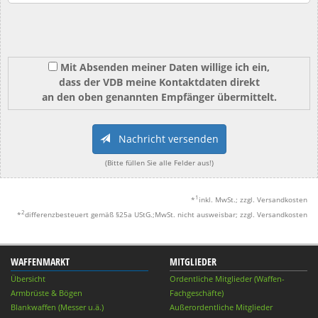
Mit Absenden meiner Daten willige ich ein,
dass der VDB meine Kontaktdaten direkt
an den oben genannten Empfänger übermittelt.
Nachricht versenden
(Bitte füllen Sie alle Felder aus!)
1
*
inkl. MwSt.; zzgl. Versandkosten
2
*
differenzbesteuert gemäß §25a UStG.;MwSt. nicht ausweisbar; zzgl. Versandkosten
WAFFENMARKT
MITGLIEDER
Übersicht
Ordentliche Mitglieder (Waffen-
Armbrüste & Bögen
Fachgeschäfte)
Blankwaffen (Messer u.ä.)
Außerordentliche Mitglieder