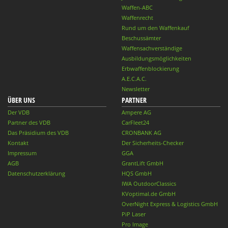
Waffen-ABC
Waffenrecht
Rund um den Waffenkauf
Beschussämter
Waffensachverständige
Ausbildungsmöglichkeiten
Erbwaffenblockierung
A.E.C.A.C.
Newsletter
ÜBER UNS
PARTNER
Der VDB
Ampere AG
Partner des VDB
CarFleet24
Das Präsidium des VDB
CRONBANK AG
Kontakt
Der Sicherheits-Checker
Impressum
GGA
AGB
GrantLift GmbH
Datenschutzerklärung
HQS GmbH
IWA OutdoorClassics
KVoptimal.de GmbH
OverNight Express & Logistics GmbH
PiP Laser
Pro Image