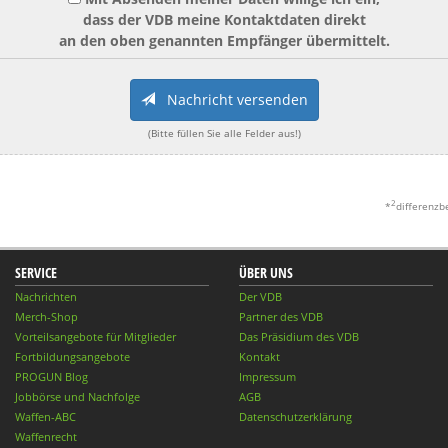
dass der VDB meine Kontaktdaten direkt
an den oben genannten Empfänger übermittelt.
Nachricht versenden
(Bitte füllen Sie alle Felder aus!)
2
*
differenzb
SERVICE
ÜBER UNS
Nachrichten
Der VDB
Merch-Shop
Partner des VDB
Vorteilsangebote für Mitglieder
Das Präsidium des VDB
Fortbildungsangebote
Kontakt
PROGUN Blog
Impressum
Jobbörse und Nachfolge
AGB
Waffen-ABC
Datenschutzerklärung
Waffenrecht