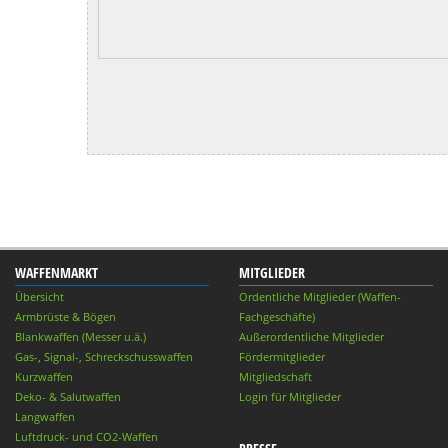
WAFFENMARKT
MITGLIEDER
Übersicht
Ordentliche Mitglieder (Waffen-
Armbrüste & Bögen
Fachgeschäfte)
Blankwaffen (Messer u.ä.)
Außerordentliche Mitglieder
Gas-, Signal-, Schreckschusswaffen
Fördermitglieder
Kurzwaffen
Mitgliedschaft
Deko- & Salutwaffen
Login für Mitglieder
Langwaffen
Luftdruck- und CO2-Waffen