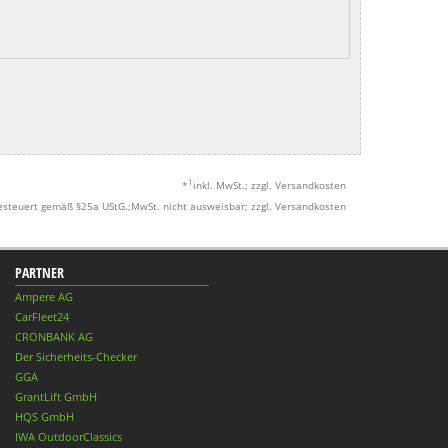
1
*
inkl. MwSt.; zzgl. Versandkosten
esteuert gemäß §25a UStG.;MwSt. nicht ausweisbar; zzgl. Versandkosten
PARTNER
Ampere AG
CarFleet24
CRONBANK AG
Der Sicherheits-Checker
GGA
GrantLift GmbH
HQS GmbH
IWA OutdoorClassics