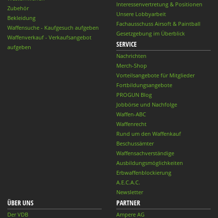
Interessenvertretung & Positionen
Zubehör
Unsere Lobbyarbeit
Bekleidung
Fachausschuss Airsoft & Paintball
Waffensuche - Kaufgesuch aufgeben
Gesetzgebung im Überblick
Waffenverkauf - Verkaufsangebot
SERVICE
aufgeben
Nachrichten
Merch-Shop
Vorteilsangebote für Mitglieder
Fortbildungsangebote
PROGUN Blog
Jobbörse und Nachfolge
Waffen-ABC
Waffenrecht
Rund um den Waffenkauf
Beschussämter
Waffensachverständige
Ausbildungsmöglichkeiten
Erbwaffenblockierung
A.E.C.A.C.
Newsletter
ÜBER UNS
PARTNER
Der VDB
Ampere AG