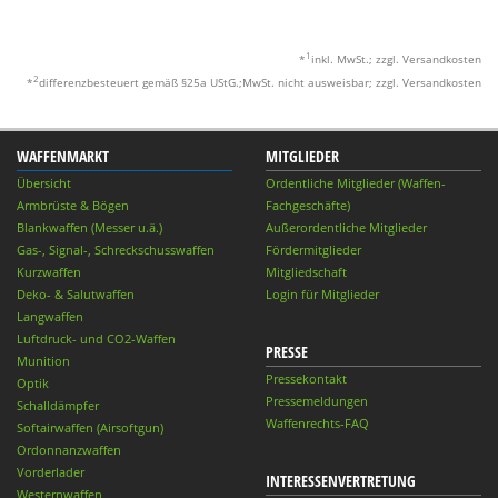
1
*
inkl. MwSt.; zzgl. Versandkosten
2
*
differenzbesteuert gemäß §25a UStG.;MwSt. nicht ausweisbar; zzgl. Versandkosten
WAFFENMARKT
MITGLIEDER
Übersicht
Ordentliche Mitglieder (Waffen-
Armbrüste & Bögen
Fachgeschäfte)
Blankwaffen (Messer u.ä.)
Außerordentliche Mitglieder
Gas-, Signal-, Schreckschusswaffen
Fördermitglieder
Kurzwaffen
Mitgliedschaft
Deko- & Salutwaffen
Login für Mitglieder
Langwaffen
Luftdruck- und CO2-Waffen
PRESSE
Munition
Pressekontakt
Optik
Pressemeldungen
Schalldämpfer
Waffenrechts-FAQ
Softairwaffen (Airsoftgun)
Ordonnanzwaffen
Vorderlader
INTERESSENVERTRETUNG
Westernwaffen