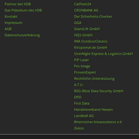
Partner des VDB
CarFleet24
Das Präsidium des VDB
CRONBANK AG
Kontakt
Der Sicherheits-Checker
Impressum
GGA
AGB
GrantLift GmbH
Datenschutzerklärung
HQS GmbH
IWA OutdoorClassics
KVoptimal.de GmbH
OverNight Express & Logistics GmbH
PiP Laser
Pro Image
ProvenExpert
Rechtliche Unterstützung
A.T.U.
BSG-Wüst Data Security GmbH
DPD
First Data
Handelsverband Hessen
Landbell AG
Rheinischer-Inkassodienst e.K.
Zukos