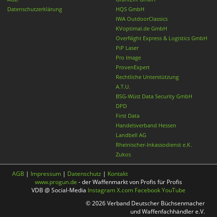
Datenschutzerklärung
HQS GmbH
IWA OutdoorClassics
KVoptimal.de GmbH
OverNight Express & Logistics GmbH
PiP Laser
Pro Image
ProvenExpert
Rechtliche Unterstützung
A.T.U.
BSG-Wüst Data Security GmbH
DPD
First Data
Handelsverband Hessen
Landbell AG
Rheinischer-Inkassodienst e.K.
Zukos
AGB
|
Impressum
|
Datenschutz
|
Kontakt
www.progun.de
- der Waffenmarkt von Profis für Profis
VDB @ Social-Media
Instagram
X.com
Facebook
YouTube
© 2026 Verband Deutscher Büchsenmacher
und Waffenfachhändler e.V.