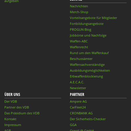
aufgeben
Nachrichten
Merch-Shop
Vorteilsangebote für Mitglieder
Fortbildungsangebote
PROGUN Blog
Jobbörse und Nachfolge
Waffen-ABC
Waffenrecht
Rund um den Waffenkauf
Beschussämter
Waffensachverständige
Ausbildungsmöglichkeiten
Erbwaffenblockierung
A.E.C.A.C.
Newsletter
ÜBER UNS
PARTNER
Der VDB
Ampere AG
Partner des VDB
CarFleet24
Das Präsidium des VDB
CRONBANK AG
Kontakt
Der Sicherheits-Checker
Impressum
GGA
AGB
GrantLift GmbH