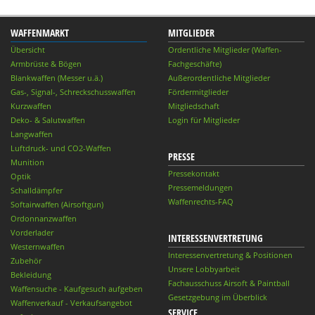
WAFFENMARKT
MITGLIEDER
Übersicht
Ordentliche Mitglieder (Waffen-
Armbrüste & Bögen
Fachgeschäfte)
Blankwaffen (Messer u.ä.)
Außerordentliche Mitglieder
Gas-, Signal-, Schreckschusswaffen
Fördermitglieder
Kurzwaffen
Mitgliedschaft
Deko- & Salutwaffen
Login für Mitglieder
Langwaffen
Luftdruck- und CO2-Waffen
PRESSE
Munition
Pressekontakt
Optik
Pressemeldungen
Schalldämpfer
Waffenrechts-FAQ
Softairwaffen (Airsoftgun)
Ordonnanzwaffen
Vorderlader
INTERESSENVERTRETUNG
Westernwaffen
Interessenvertretung & Positionen
Zubehör
Unsere Lobbyarbeit
Bekleidung
Fachausschuss Airsoft & Paintball
Waffensuche - Kaufgesuch aufgeben
Gesetzgebung im Überblick
Waffenverkauf - Verkaufsangebot
SERVICE