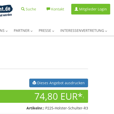
Suche
Kontakt
Mitglieder Login
UNS
PARTNER
PRESSE
INTERESSENVERTRETUNG
Dieses Angebot ausdrucken
74,80 EUR*
1
Artikelnr.:
P225-Holster-Schulter-R3