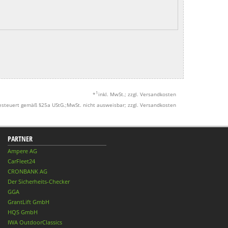
1
*
inkl. MwSt.; zzgl. Versandkosten
esteuert gemäß §25a UStG.;MwSt. nicht ausweisbar; zzgl. Versandkosten
PARTNER
Ampere AG
CarFleet24
CRONBANK AG
Der Sicherheits-Checker
GGA
GrantLift GmbH
HQS GmbH
IWA OutdoorClassics