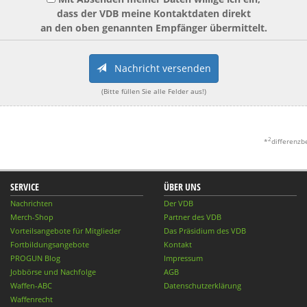
dass der VDB meine Kontaktdaten direkt
an den oben genannten Empfänger übermittelt.
Nachricht versenden
(Bitte füllen Sie alle Felder aus!)
2
*
differenzb
SERVICE
ÜBER UNS
Nachrichten
Der VDB
Merch-Shop
Partner des VDB
Vorteilsangebote für Mitglieder
Das Präsidium des VDB
Fortbildungsangebote
Kontakt
PROGUN Blog
Impressum
Jobbörse und Nachfolge
AGB
Waffen-ABC
Datenschutzerklärung
Waffenrecht