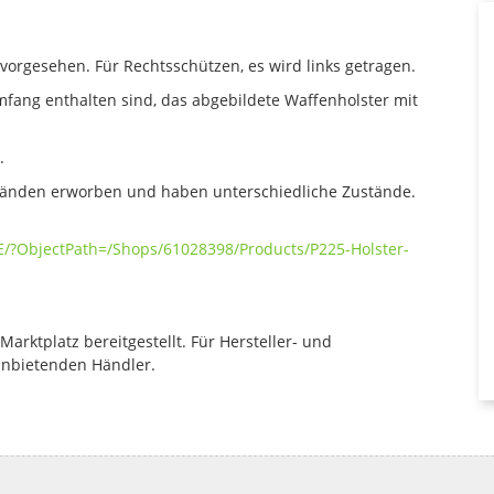
e vorgesehen. Für Rechtsschützen, es wird links getragen.
mfang enthalten sind, das abgebildete Waffenholster mit
.
tänden erworben und haben unterschiedliche Zustände.
E/?ObjectPath=/Shops/61028398/Products/P225-Holster-
rktplatz bereitgestellt. Für Hersteller- und
anbietenden Händler.