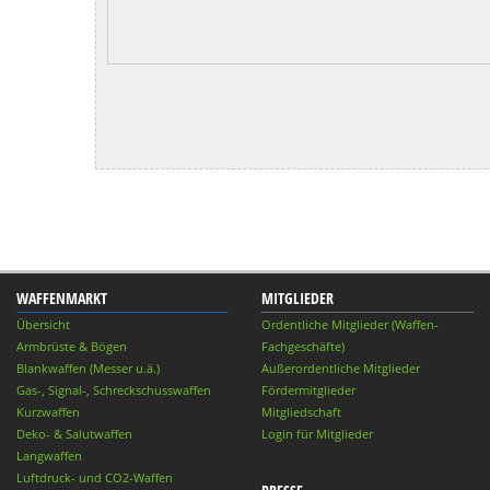
WAFFENMARKT
MITGLIEDER
Übersicht
Ordentliche Mitglieder (Waffen-
Armbrüste & Bögen
Fachgeschäfte)
Blankwaffen (Messer u.ä.)
Außerordentliche Mitglieder
Gas-, Signal-, Schreckschusswaffen
Fördermitglieder
Kurzwaffen
Mitgliedschaft
Deko- & Salutwaffen
Login für Mitglieder
Langwaffen
Luftdruck- und CO2-Waffen