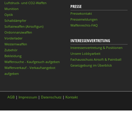
Luftdruck- und CO2-Waffen
PRESSE
Munition
Pressekontakt
Optik
Pressemeldungen
Schalldämpfer
Waffenrechts-FAQ
Softairwaffen (Airsoftgun)
Ordonnanzwaffen
Vorderlader
INTERESSENVERTRETUNG
Westernwaffen
Interessenvertretung & Positionen
Zubehör
Unsere Lobbyarbeit
Bekleidung
Fachausschuss Airsoft & Paintball
Waffensuche - Kaufgesuch aufgeben
Gesetzgebung im Überblick
Waffenverkauf - Verkaufsangebot
aufgeben
AGB
|
Impressum
|
Datenschutz
|
Kontakt