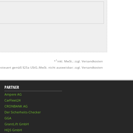
1
*
inkl. MwSt.; zzgl. Versandkosten
esteuert gemäß §25a UStG.;MwSt. nicht ausweisbar; zzgl. Versandkosten
PARTNER
Ampere AG
CarFleet24
CRONBANK AG
Der Sicherheits-Checker
GGA
GrantLift GmbH
HQS GmbH