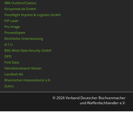
IWA OutdoorClassics
KVoptimal.de GmbH
OverNight Express & Logistics GmbH
PiP Laser
Pro Image
ProvenExpert
Rechtliche Unterstützung
A.T.U.
BSG-Wüst Data Security GmbH
DPD
First Data
Handelsverband Hessen
Landbell AG
Rheinischer-Inkassodienst e.K.
Zukos
© 2026 Verband Deutscher Büchsenmacher
und Waffenfachhändler e.V.
Nach oben