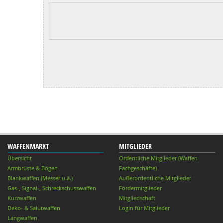
WAFFENMARKT
MITGLIEDER
Übersicht
Ordentliche Mitglieder (Waffen-
Armbrüste & Bögen
Fachgeschäfte)
Blankwaffen (Messer u.ä.)
Außerordentliche Mitglieder
Gas-, Signal-, Schreckschusswaffen
Fördermitglieder
Kurzwaffen
Mitgliedschaft
Deko- & Salutwaffen
Login für Mitglieder
Langwaffen