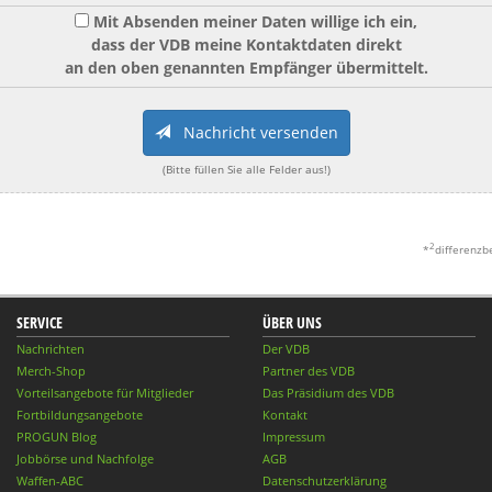
Mit Absenden meiner Daten willige ich ein,
dass der VDB meine Kontaktdaten direkt
an den oben genannten Empfänger übermittelt.
Nachricht versenden
(Bitte füllen Sie alle Felder aus!)
2
*
differenzb
SERVICE
ÜBER UNS
Nachrichten
Der VDB
Merch-Shop
Partner des VDB
Vorteilsangebote für Mitglieder
Das Präsidium des VDB
Fortbildungsangebote
Kontakt
PROGUN Blog
Impressum
Jobbörse und Nachfolge
AGB
Waffen-ABC
Datenschutzerklärung