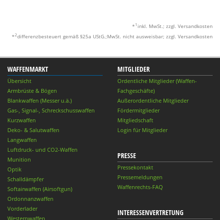
1
*
inkl. MwSt.; zzgl. Versandkosten
2
*
differenzbesteuert gemäß §25a UStG.;MwSt. nicht ausweisbar; zzgl. Versandkosten
WAFFENMARKT
MITGLIEDER
Übersicht
Ordentliche Mitglieder (Waffen-
Armbrüste & Bögen
Fachgeschäfte)
Blankwaffen (Messer u.ä.)
Außerordentliche Mitglieder
Gas-, Signal-, Schreckschusswaffen
Fördermitglieder
Kurzwaffen
Mitgliedschaft
Deko- & Salutwaffen
Login für Mitglieder
Langwaffen
Luftdruck- und CO2-Waffen
PRESSE
Munition
Pressekontakt
Optik
Pressemeldungen
Schalldämpfer
Waffenrechts-FAQ
Softairwaffen (Airsoftgun)
Ordonnanzwaffen
Vorderlader
INTERESSENVERTRETUNG
Westernwaffen