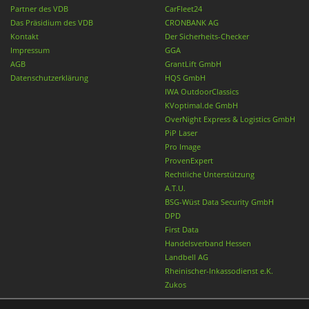
Partner des VDB
CarFleet24
Das Präsidium des VDB
CRONBANK AG
Kontakt
Der Sicherheits-Checker
Impressum
GGA
AGB
GrantLift GmbH
Datenschutzerklärung
HQS GmbH
IWA OutdoorClassics
KVoptimal.de GmbH
OverNight Express & Logistics GmbH
PiP Laser
Pro Image
ProvenExpert
Rechtliche Unterstützung
A.T.U.
BSG-Wüst Data Security GmbH
DPD
First Data
Handelsverband Hessen
Landbell AG
Rheinischer-Inkassodienst e.K.
Zukos