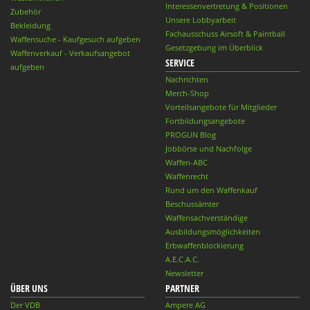
Interessenvertretung & Positionen
Zubehör
Unsere Lobbyarbeit
Bekleidung
Fachausschuss Airsoft & Paintball
Waffensuche - Kaufgesuch aufgeben
Gesetzgebung im Überblick
Waffenverkauf - Verkaufsangebot
SERVICE
aufgeben
Nachrichten
Merch-Shop
Vorteilsangebote für Mitglieder
Fortbildungsangebote
PROGUN Blog
Jobbörse und Nachfolge
Waffen-ABC
Waffenrecht
Rund um den Waffenkauf
Beschussämter
Waffensachverständige
Ausbildungsmöglichkeiten
Erbwaffenblockierung
A.E.C.A.C.
Newsletter
ÜBER UNS
PARTNER
Der VDB
Ampere AG