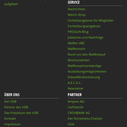
SERVICE
aufgeben
Nachrichten
Merch-Shop
Vorteilsangebote für Mitglieder
Fortbildungsangebote
PROGUN Blog
Jobbörse und Nachfolge
Waffen-ABC
Waffenrecht
Rund um den Waffenkauf
Beschussämter
Waffensachverständige
Ausbildungsmöglichkeiten
Erbwaffenblockierung
A.E.C.A.C.
Newsletter
ÜBER UNS
PARTNER
Der VDB
Ampere AG
Partner des VDB
CarFleet24
Das Präsidium des VDB
CRONBANK AG
Kontakt
Der Sicherheits-Checker
Impressum
GGA