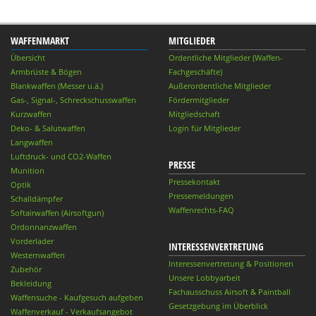
WAFFENMARKT
MITGLIEDER
Übersicht
Ordentliche Mitglieder (Waffen-
Armbrüste & Bögen
Fachgeschäfte)
Blankwaffen (Messer u.ä.)
Außerordentliche Mitglieder
Gas-, Signal-, Schreckschusswaffen
Fördermitglieder
Kurzwaffen
Mitgliedschaft
Deko- & Salutwaffen
Login für Mitglieder
Langwaffen
Luftdruck- und CO2-Waffen
PRESSE
Munition
Pressekontakt
Optik
Pressemeldungen
Schalldämpfer
Waffenrechts-FAQ
Softairwaffen (Airsoftgun)
Ordonnanzwaffen
Vorderlader
INTERESSENVERTRETUNG
Westernwaffen
Interessenvertretung & Positionen
Zubehör
Unsere Lobbyarbeit
Bekleidung
Fachausschuss Airsoft & Paintball
Waffensuche - Kaufgesuch aufgeben
Gesetzgebung im Überblick
Waffenverkauf - Verkaufsangebot