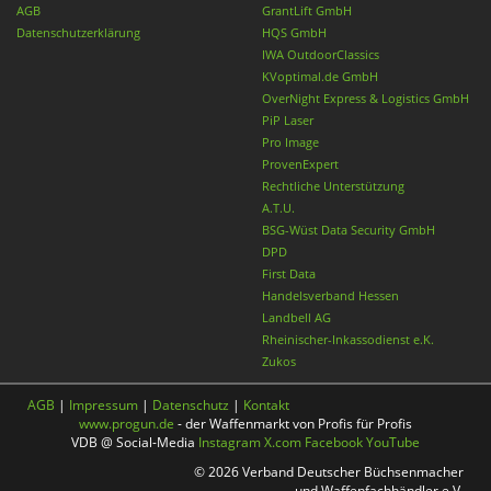
AGB
GrantLift GmbH
Datenschutzerklärung
HQS GmbH
IWA OutdoorClassics
KVoptimal.de GmbH
OverNight Express & Logistics GmbH
PiP Laser
Pro Image
ProvenExpert
Rechtliche Unterstützung
A.T.U.
BSG-Wüst Data Security GmbH
DPD
First Data
Handelsverband Hessen
Landbell AG
Rheinischer-Inkassodienst e.K.
Zukos
AGB
|
Impressum
|
Datenschutz
|
Kontakt
www.progun.de
- der Waffenmarkt von Profis für Profis
VDB @ Social-Media
Instagram
X.com
Facebook
YouTube
© 2026 Verband Deutscher Büchsenmacher
und Waffenfachhändler e.V.