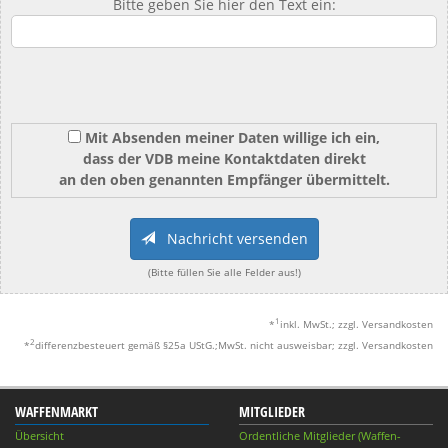
Bitte geben Sie hier den Text ein:
Mit Absenden meiner Daten willige ich ein,
dass der VDB meine Kontaktdaten direkt
an den oben genannten Empfänger übermittelt.
Nachricht versenden
(Bitte füllen Sie alle Felder aus!)
1
*
inkl. MwSt.; zzgl. Versandkosten
2
*
differenzbesteuert gemäß §25a UStG.;MwSt. nicht ausweisbar; zzgl. Versandkosten
WAFFENMARKT
MITGLIEDER
Übersicht
Ordentliche Mitglieder (Waffen-