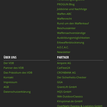
PROGUN Blog
Jobbörse und Nachfolge
Waffen-ABC
Waffenrecht
Rund um den Waffenkauf
Beschussämter
Waffensachverständige
Ausbildungsmöglichkeiten
Erbwaffenblockierung
A.E.C.A.C.
Newsletter
ÜBER UNS
PARTNER
Der VDB
Ampere AG
Partner des VDB
CarFleet24
Das Präsidium des VDB
CRONBANK AG
Kontakt
Der Sicherheits-Checker
Impressum
GGA
AGB
GrantLift GmbH
Datenschutzerklärung
HQS GmbH
IWA OutdoorClassics
KVoptimal.de GmbH
OverNight Express & Logistics GmbH