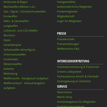
Armbrüste & Bögen
Fachgeschäfte)
Blankwaffen (Messer u.ä.)
Außerordentliche Mitglieder
Gas-, Signal-, Schreckschusswaffen
Fördermitglieder
Kurzwaffen
Mitgliedschaft
Deko- & Salutwaffen
Login für Mitglieder
Langwaffen
Luftdruck- und CO2-Waffen
PRESSE
Munition
Pressekontakt
Optik
Pressemeldungen
Schalldämpfer
Waffenrechts-FAQ
Softairwaffen (Airsoftgun)
Ordonnanzwaffen
Vorderlader
INTERESSENVERTRETUNG
Westernwaffen
Interessenvertretung & Positionen
Zubehör
Unsere Lobbyarbeit
Bekleidung
Fachausschuss Airsoft & Paintball
Waffensuche - Kaufgesuch aufgeben
Gesetzgebung im Überblick
Waffenverkauf - Verkaufsangebot
SERVICE
aufgeben
Nachrichten
Merch-Shop
Vorteilsangebote für Mitglieder
Fortbildungsangebote