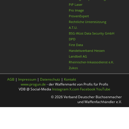
PiP Laser
Pro Image
ProvenExpert
Rechtliche Unterstützung
A.T.U.
BSG-Wüst Data Security GmbH
DPD
First Data
Handelsverband Hessen
Landbell AG
Rheinischer-Inkassodienst e.K.
Zukos
AGB
|
Impressum
|
Datenschutz
|
Kontakt
www.progun.de
- der Waffenmarkt von Profis für Profis
VDB @ Social-Media
Instagram
X.com
Facebook
YouTube
© 2026 Verband Deutscher Büchsenmacher
und Waffenfachhändler e.V.
Nach oben