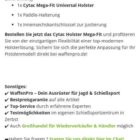
1x
Cytac Mega-Fit Universal Holster
1x Paddle-Halterung
1x Innensechskantschlüssel zur Justierung
Bestellen Sie jetzt das Cytac Holster Mega-Fit
und profitieren
Sie von der einzigartigen Flexibilität einer top-modernen
Holsterlösung. Sichern Sie sich die perfekte Anpassung für Ihr
Pistolenmodell direkt bei waffenpro.de!
Sonstiges:
✔️
WaffenPro – Dein Ausrüster für Jagd & Schießsport
✔️
Bestpreisgarantie
auf alle Artikel
✔️
Top-Service
durch erfahrene Experten
✔️
Testmöglichkeiten
im eigenen Schießsportzentrum in
Zerbst
✔️ Auch
Großhandel für Wiederverkäufer & Händler
möglich
➡️Haben Sie fragen ?
Fragen Sie uns direkt hier im Chat!